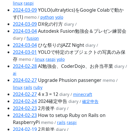
linux
raspi
2024-03-09
YOLO(ultralytics)をGoogle Colabで動か
す(1)
memo /
python
yolo
2024-03-09
DX化の行方
diary /
2024-03-04
Autodesk Fusion勉強会＆プレゼン練習会
diary /
fusion
2024-03-04
ひな祭りのJAZZ Night
diary /
2024-03-01
YOLOで特定のオブジェクトの写真のみ保
存
memo /
linux
raspi
yolo
2024-02-28
AI勉強会、CoderDojo、お弁当卒業
diary /
ai
2024-02-27
Upgrade Phusion passenger
memo /
linux
rails
ruby
2024-02-27
4 x 3 = 12
diary /
minecraft
2024-02-24
2024確定申告
diary /
確定申告
2024-02-23
2月後半
diary /
2024-02-23
How to setup Ruby on Rails on
RaspberryPi
memo /
rails
raspi
2024-02-19
2月前半
diary /