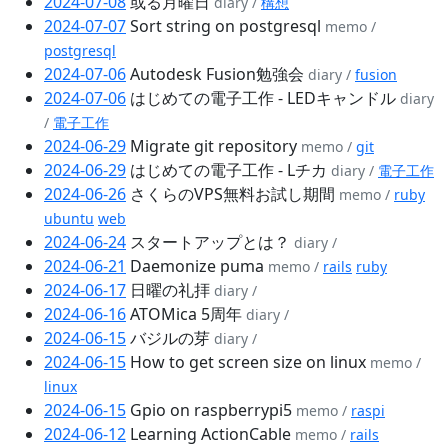
2024-07-08
或る月曜日
diary /
構想
2024-07-07
Sort string on postgresql
memo /
postgresql
2024-07-06
Autodesk Fusion勉強会
diary /
fusion
2024-07-06
はじめての電子工作 - LEDキャンドル
diary
/
電子工作
2024-06-29
Migrate git repository
memo /
git
2024-06-29
はじめての電子工作 - Lチカ
diary /
電子工作
2024-06-26
さくらのVPS無料お試し期間
memo /
ruby
ubuntu
web
2024-06-24
スタートアップとは？
diary /
2024-06-21
Daemonize puma
memo /
rails
ruby
2024-06-17
日曜の礼拝
diary /
2024-06-16
ATOMica 5周年
diary /
2024-06-15
バジルの芽
diary /
2024-06-15
How to get screen size on linux
memo /
linux
2024-06-15
Gpio on raspberrypi5
memo /
raspi
2024-06-12
Learning ActionCable
memo /
rails