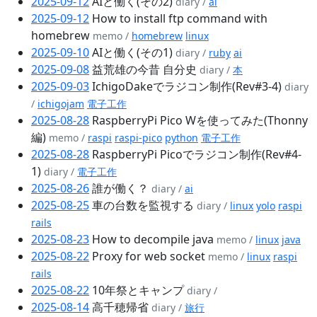
2025-09-12
AIと働く(その2)
diary /
ai
2025-09-12
How to install ftp command with
homebrew
memo /
homebrew
linux
2025-09-10
AIと働く(その1)
diary /
ruby
ai
2025-09-08
益荒雄の今昔 自分史
diary /
本
2025-09-03
IchigoDakeでラジコン制作(Rev#3-4)
diary
/
ichigojam
電子工作
2025-08-28
RaspberryPi Pico Wを使ってみた(Thonny
編)
memo /
raspi
raspi-pico
python
電子工作
2025-08-28
RaspberryPi Picoでラジコン制作(Rev#4-
1)
diary /
電子工作
2025-08-26
誰が働く？
diary /
ai
2025-08-25
車の台数を監視する
diary /
linux
yolo
raspi
rails
2025-08-23
How to decompile java
memo /
linux
java
2025-08-22
Proxy for web socket
memo /
linux
raspi
rails
2025-08-22
10年祭とキャンプ
diary /
2025-08-14
高千穂帰省
diary /
旅行