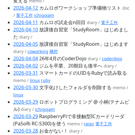
変える
memo /
2026-04-12
カムロボワークショップ準備物リスト
doc
/
電子工作
ichigojam
2026-04-11
カムロボ試走会n回目
diary /
電子工作
2026-04-10
放課後自習室「StudyRoom」はじめまし
た
diary /
2026-04-05
放課後自習室「StudyRoom」はじめます
diary /
coworking
構想
2026-04-04
26年4月のCoderDojo
diary /
coderdojo
2026-04-02
ジムを卒業、20期目も後半へ
diary /
2026-03-31
スマートカードのUIDをRubyで読み取る
memo /
linux
ruby
2026-03-30
文字化けしたフォルダを削除する
memo /
linux
2026-03-29
ロボットプログラミング @ 小林(テナムビ
ル)
diary /
ichigojam
2026-03-29
RaspberryPiで非接触型ICカードリーダ
(PaSoRi RC-S300)を使う
memo /
raspi
電子工作
2026-03-28
お金がない！
diary /