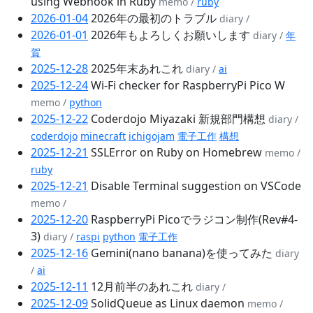
using Webhook in Ruby
memo /
ruby
2026-01-04
2026年の最初のトラブル
diary /
2026-01-01
2026年もよろしくお願いします
diary /
年
賀
2025-12-28
2025年末あれこれ
diary /
ai
2025-12-24
Wi-Fi checker for RaspberryPi Pico W
memo /
python
2025-12-22
Coderdojo Miyazaki 新規部門構想
diary /
coderdojo
minecraft
ichigojam
電子工作
構想
2025-12-21
SSLError on Ruby on Homebrew
memo /
ruby
2025-12-21
Disable Terminal suggestion on VSCode
memo /
2025-12-20
RaspberryPi Picoでラジコン制作(Rev#4-
3)
diary /
raspi
python
電子工作
2025-12-16
Gemini(nano banana)を使ってみた
diary
/
ai
2025-12-11
12月前半のあれこれ
diary /
2025-12-09
SolidQueue as Linux daemon
memo /