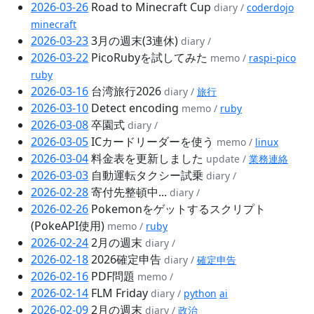
2026-03-26
Road to Minecraft Cup
diary /
coderdojo
minecraft
2026-03-23
3月の週末(3連休)
diary /
2026-03-22
PicoRubyを試してみた
memo /
raspi-pico
ruby
2026-03-16
台湾旅行2026
diary /
旅行
2026-03-10
Detect encoding
memo /
ruby
2026-03-08
卒園式
diary /
2026-03-05
ICカードリーダーを使う
memo /
linux
2026-03-04
料金表を更新しました
update /
業務連絡
2026-03-03
自動運転タクシー試乗
diary /
2026-02-28
寄付先整頓中...
diary /
2026-02-26
Pokemonをゲットするスクリプト
(PokeAPI使用)
memo /
ruby
2026-02-24
2月の週末
diary /
2026-02-18
2026確定申告
diary /
確定申告
2026-02-16
PDF問題
memo /
2026-02-14
FLM Friday
diary /
python
ai
2026-02-09
2月の週末
diary /
政治