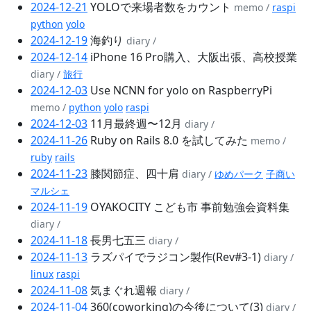
2024-12-21
YOLOで来場者数をカウント
memo /
raspi
python
yolo
2024-12-19
海釣り
diary /
2024-12-14
iPhone 16 Pro購入、大阪出張、高校授業
diary /
旅行
2024-12-03
Use NCNN for yolo on RaspberryPi
memo /
python
yolo
raspi
2024-12-03
11月最終週〜12月
diary /
2024-11-26
Ruby on Rails 8.0 を試してみた
memo /
ruby
rails
2024-11-23
膝関節症、四十肩
diary /
ゆめパーク
子商い
マルシェ
2024-11-19
OYAKOCITY こども市 事前勉強会資料集
diary /
2024-11-18
長男七五三
diary /
2024-11-13
ラズパイでラジコン製作(Rev#3-1)
diary /
linux
raspi
2024-11-08
気まぐれ週報
diary /
2024-11-04
360(coworking)の今後について(3)
diary /