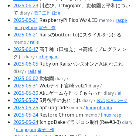
2025-06-23
川遊び、IchigoJam、動物園と平和につい
て
diary /
電子工作
政治
2025-06-21
RaspberryPi Pico WのLED
memo /
raspi-
pico
python
電子工作
2025-06-21
Railsのbutton_toにスタイルをつける
memo /
rails
2025-06-17
高千穂（田植え）→高鍋（プログラミン
グ）
diary /
ichigojam
2025-06-05
Ruby on RailsハンズオンとAIあれこれ
diary /
rails
ai
2025-06-02
動物園
diary /
2025-05-31
Webナイト宮崎 vol21
diary /
2025-05-30
AIにゲームを作ってもらった
diary /
ai
2025-05-27
5月後半のあれこれ
diary /
政治
ゆめパーク
2025-05-25
apt upgrade
memo /
linux
ubuntu
2025-05-24
Restore Chromium
memo /
linux
raspi
2025-05-24
IchigoDakeでラジコン制作(Rev#3-3)
diary
/
ichigojam
電子工作