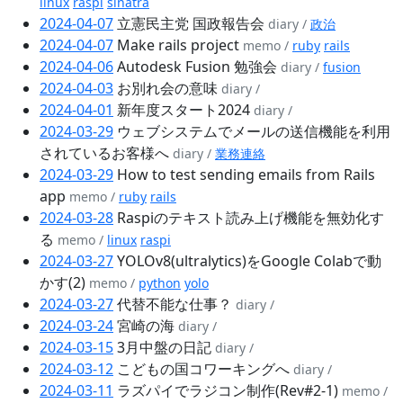
linux
raspi
sinatra
2024-04-07
立憲民主党 国政報告会
diary /
政治
2024-04-07
Make rails project
memo /
ruby
rails
2024-04-06
Autodesk Fusion 勉強会
diary /
fusion
2024-04-03
お別れ会の意味
diary /
2024-04-01
新年度スタート2024
diary /
2024-03-29
ウェブシステムでメールの送信機能を利用
されているお客様へ
diary /
業務連絡
2024-03-29
How to test sending emails from Rails
app
memo /
ruby
rails
2024-03-28
Raspiのテキスト読み上げ機能を無効化す
る
memo /
linux
raspi
2024-03-27
YOLOv8(ultralytics)をGoogle Colabで動
かす(2)
memo /
python
yolo
2024-03-27
代替不能な仕事？
diary /
2024-03-24
宮崎の海
diary /
2024-03-15
3月中盤の日記
diary /
2024-03-12
こどもの国コワーキングへ
diary /
2024-03-11
ラズパイでラジコン制作(Rev#2-1)
memo /