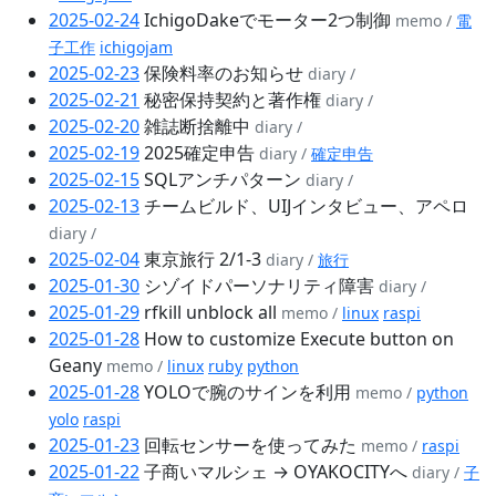
2025-02-24
IchigoDakeでモーター2つ制御
memo /
電
子工作
ichigojam
2025-02-23
保険料率のお知らせ
diary /
2025-02-21
秘密保持契約と著作権
diary /
2025-02-20
雑誌断捨離中
diary /
2025-02-19
2025確定申告
diary /
確定申告
2025-02-15
SQLアンチパターン
diary /
2025-02-13
チームビルド、UIJインタビュー、アペロ
diary /
2025-02-04
東京旅行 2/1-3
diary /
旅行
2025-01-30
シゾイドパーソナリティ障害
diary /
2025-01-29
rfkill unblock all
memo /
linux
raspi
2025-01-28
How to customize Execute button on
Geany
memo /
linux
ruby
python
2025-01-28
YOLOで腕のサインを利用
memo /
python
yolo
raspi
2025-01-23
回転センサーを使ってみた
memo /
raspi
2025-01-22
子商いマルシェ → OYAKOCITYへ
diary /
子