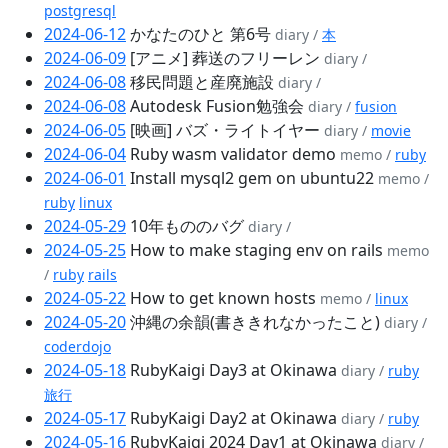
postgresql
2024-06-12
かなたのひと 第6号
diary /
本
2024-06-09
[アニメ] 葬送のフリーレン
diary /
2024-06-08
移民問題と産廃施設
diary /
2024-06-08
Autodesk Fusion勉強会
diary /
fusion
2024-06-05
[映画] バズ・ライトイヤー
diary /
movie
2024-06-04
Ruby wasm validator demo
memo /
ruby
2024-06-01
Install mysql2 gem on ubuntu22
memo /
ruby
linux
2024-05-29
10年もののバグ
diary /
2024-05-25
How to make staging env on rails
memo
/
ruby
rails
2024-05-22
How to get known hosts
memo /
linux
2024-05-20
沖縄の余韻(書ききれなかったこと)
diary /
coderdojo
2024-05-18
RubyKaigi Day3 at Okinawa
diary /
ruby
旅行
2024-05-17
RubyKaigi Day2 at Okinawa
diary /
ruby
2024-05-16
RubyKaigi 2024 Day1 at Okinawa
diary /