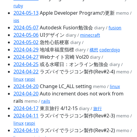
ruby
2024-05-13
Apple Developer Programの更新
memo /
ios
2024-05-07
Autodesk Fusion勉強会
diary /
fusion
2024-05-06
UIデザイン
diary /
minecraft
2024-05-02
急性心筋梗塞
diary /
2024-04-29
地域幸福度指標
diary /
構想
coderdojo
2024-04-27
Webナイト宮崎 Vol20
diary /
2024-04-25
或る水曜日：オンライン勉強会
diary /
2024-04-22
ラズパイでラジコン製作(Rev#2-4)
memo /
linux
raspi
2024-04-20
Change LC_ALL setting
memo /
linux
2024-04-20
Auto increment does not work from
rails
memo /
rails
2024-04-17
東京旅行 4/12-15
diary /
旅行
2024-04-11
ラズパイでラジコン製作(Rev#2-3)
memo /
linux
raspi
2024-04-10
ラズパイでラジコン製作(Rev#2-2)
memo /