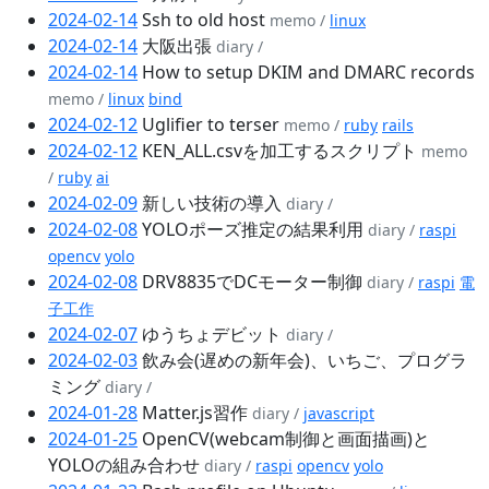
2024-02-14
Ssh to old host
memo /
linux
2024-02-14
大阪出張
diary /
2024-02-14
How to setup DKIM and DMARC records
memo /
linux
bind
2024-02-12
Uglifier to terser
memo /
ruby
rails
2024-02-12
KEN_ALL.csvを加工するスクリプト
memo
/
ruby
ai
2024-02-09
新しい技術の導入
diary /
2024-02-08
YOLOポーズ推定の結果利用
diary /
raspi
opencv
yolo
2024-02-08
DRV8835でDCモーター制御
diary /
raspi
電
子工作
2024-02-07
ゆうちょデビット
diary /
2024-02-03
飲み会(遅めの新年会)、いちご、プログラ
ミング
diary /
2024-01-28
Matter.js習作
diary /
javascript
2024-01-25
OpenCV(webcam制御と画面描画)と
YOLOの組み合わせ
diary /
raspi
opencv
yolo