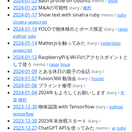
2024-01-23
Bash profile on Ubuntu
memo /
linux
2024-01-20
M&Aの可能性
diary /
構想
2024-01-17
Show text with sinatra ruby
memo /
ruby
sinatra
javascript
2024-01-16
YOLOで物体検出とポーズ推定
diary /
raspi
python
yolo
2024-01-14
Matter.jsを触ってみた
diary /
coderdojo
javascript
2024-01-12
RaspberryPiをWi-Fiのアクセスポイントと
して使う
memo /
raspi
linux
2024-01-09
とある休日の親子の会話
diary /
2024-01-07
Fusion360 勉強会
diary /
fusion
2024-01-06
ブラインド修理
diary /
2024-01-04
2024年もよろしくお願いします
diary /
年
賀
構想
2023-12-30
物体認識 with Tensorflow
diary /
python
tensorflow
2023-12-30
2023年末休暇スタート
diary /
2023-12-27
ChatGPT APIを使ってみた
memo /
ai
ruby