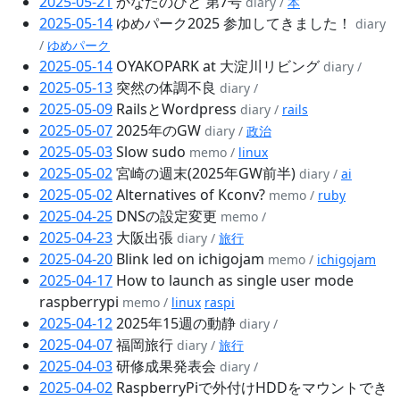
2025-05-21
かなたのひと 第7号
diary /
本
2025-05-14
ゆめパーク2025 参加してきました！
diary
/
ゆめパーク
2025-05-14
OYAKOPARK at 大淀川リビング
diary /
2025-05-13
突然の体調不良
diary /
2025-05-09
RailsとWordpress
diary /
rails
2025-05-07
2025年のGW
diary /
政治
2025-05-03
Slow sudo
memo /
linux
2025-05-02
宮崎の週末(2025年GW前半)
diary /
ai
2025-05-02
Alternatives of Kconv?
memo /
ruby
2025-04-25
DNSの設定変更
memo /
2025-04-23
大阪出張
diary /
旅行
2025-04-20
Blink led on ichigojam
memo /
ichigojam
2025-04-17
How to launch as single user mode
raspberrypi
memo /
linux
raspi
2025-04-12
2025年15週の動静
diary /
2025-04-07
福岡旅行
diary /
旅行
2025-04-03
研修成果発表会
diary /
2025-04-02
RaspberryPiで外付けHDDをマウントでき