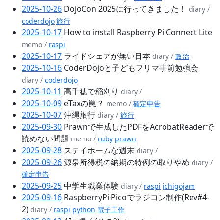
2025-10-26
DojoCon 2025に行ってきました！
diary /
coderdojo
旅行
2025-10-17
How to install Raspberry Pi Connect Lite
memo /
raspi
2025-10-17
ライドシェアが無い日本
diary /
政治
2025-10-16
CoderDojoと子どもフリマ事前勉強会
diary /
coderdojo
2025-10-11
高千穂で稲刈り
diary /
2025-10-09
eTaxの罠？
memo /
確定申告
2025-10-07
沖縄旅行
diary /
旅行
2025-09-30
Prawnで生成したPDFをAcrobatReaderで
読めない問題
memo /
ruby
prawn
2025-09-28
ステイホームな週末
diary /
2025-09-26
源泉所得税の納期の特例の取りやめ
diary /
確定申告
2025-09-25
中学生職業体験
diary /
raspi
ichigojam
2025-09-16
RaspberryPi Picoでラジコン制作(Rev#4-
2)
diary /
raspi
python
電子工作