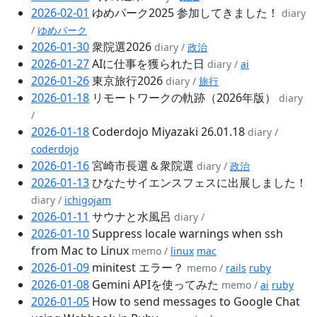
2026-02-01
ゆめパーク2025 参加してきました！
diary
/
ゆめパーク
2026-01-30
衆院選2026
diary /
政治
2026-01-27
AIに仕事を獲られた日
diary /
ai
2026-01-26
東京旅行2026
diary /
旅行
2026-01-18
リモートワークの軌跡（2026年版）
diary
/
2026-01-18
Coderdojo Miyazaki 26.01.18
diary /
coderdojo
2026-01-16
宮崎市長選＆衆院選
diary /
政治
2026-01-13
ひなたサイエンスフェスに出展しました！
diary /
ichigojam
2026-01-11
サウナと水風呂
diary /
2026-01-10
Suppress locale warnings when ssh
from Mac to Linux
memo /
linux
mac
2026-01-09
minitest エラー？
memo /
rails
ruby
2026-01-08
Gemini APIを使ってみた
memo /
ai
ruby
2026-01-05
How to send messages to Google Chat