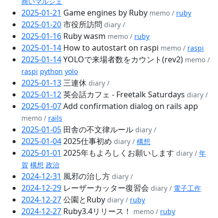
商いマルシェ
2025-01-21
Game engines by Ruby
memo /
ruby
2025-01-20
市役所訪問
diary /
2025-01-16
Ruby wasm
memo /
ruby
2025-01-14
How to autostart on raspi
memo /
raspi
2025-01-14
YOLOで来場者数をカウント(rev2)
memo /
raspi
python
yolo
2025-01-13
三連休
diary /
2025-01-12
英会話カフェ - Freetalk Saturdays
diary /
2025-01-07
Add confirmation dialog on rails app
memo /
rails
2025-01-05
田舎の不文律ルール
diary /
2025-01-04
2025仕事初め
diary /
構想
2025-01-01
2025年もよろしくお願いします
diary /
年
賀
構想
政治
2024-12-31
風邪の治し方
diary /
2024-12-29
レーザーカッター復習会
diary /
電子工作
2024-12-27
公園とRuby
diary /
ruby
2024-12-27
Ruby3.4リリース！
memo /
ruby