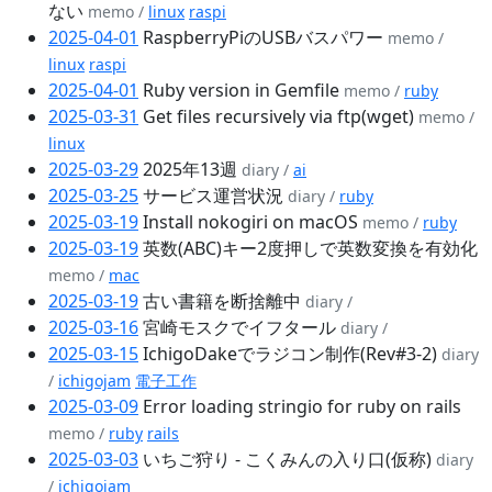
ない
memo /
linux
raspi
2025-04-01
RaspberryPiのUSBバスパワー
memo /
linux
raspi
2025-04-01
Ruby version in Gemfile
memo /
ruby
2025-03-31
Get files recursively via ftp(wget)
memo /
linux
2025-03-29
2025年13週
diary /
ai
2025-03-25
サービス運営状況
diary /
ruby
2025-03-19
Install nokogiri on macOS
memo /
ruby
2025-03-19
英数(ABC)キー2度押しで英数変換を有効化
memo /
mac
2025-03-19
古い書籍を断捨離中
diary /
2025-03-16
宮崎モスクでイフタール
diary /
2025-03-15
IchigoDakeでラジコン制作(Rev#3-2)
diary
/
ichigojam
電子工作
2025-03-09
Error loading stringio for ruby on rails
memo /
ruby
rails
2025-03-03
いちご狩り - こくみんの入り口(仮称)
diary
/
ichigojam