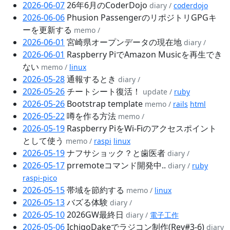
2026-06-07
26年6月のCoderDojo
diary /
coderdojo
2026-06-06
Phusion PassengerのリポジトリGPGキ
ーを更新する
memo /
2026-06-01
宮崎県オープンデータの現在地
diary /
2026-06-01
Raspberry PiでAmazon Musicを再生でき
ない
memo /
linux
2026-05-28
通報するとき
diary /
2026-05-26
チートシート復活！
update /
ruby
2026-05-26
Bootstrap template
memo /
rails
html
2026-05-22
噂を作る方法
memo /
2026-05-19
Raspberry PiをWi-Fiのアクセスポイント
として使う
memo /
raspi
linux
2026-05-19
ナフサショック？と歯医者
diary /
2026-05-17
prremoteコマンド開発中..
diary /
ruby
raspi-pico
2026-05-15
帯域を節約する
memo /
linux
2026-05-13
バズる体験
diary /
2026-05-10
2026GW最終日
diary /
電子工作
2026-05-06
IchigoDakeでラジコン制作(Rev#3-6)
diary