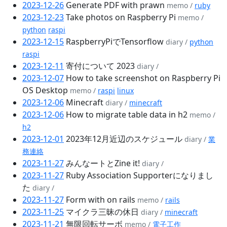
2023-12-26
Generate PDF with prawn
memo /
ruby
2023-12-23
Take photos on Raspberry Pi
memo /
python
raspi
2023-12-15
RaspberryPiでTensorflow
diary /
python
raspi
2023-12-11
寄付について 2023
diary /
2023-12-07
How to take screenshot on Raspberry Pi
OS Desktop
memo /
raspi
linux
2023-12-06
Minecraft
diary /
minecraft
2023-12-06
How to migrate table data in h2
memo /
h2
2023-12-01
2023年12月近辺のスケジュール
diary /
業
務連絡
2023-11-27
みんなートとZine it!
diary /
2023-11-27
Ruby Association Supporterになりまし
た
diary /
2023-11-27
Form with on rails
memo /
rails
2023-11-25
マイクラ三昧の休日
diary /
minecraft
2023-11-21
無限回転サーボ
memo /
電子工作