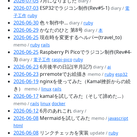
2026-07-05
7月になりました
diary /
2026-07-03
ESP32でラジコン制作(Rev#5-1)
diary /
電
子工作
ruby
2026-06-30
色々制作中...
diary /
ruby
2026-06-29
かなたのひと 第8号
diary /
本
2026-06-25
現在時を変更するヘルパー(travel_to)
memo /
ruby
rails
2026-06-25
Raspberry Pi Picoでラジコン制作(Rev#4-
3)
diary /
電子工作
raspi-pico
ruby
2026-06-23
6月後半の日記(半月記?)
diary /
ai
2026-06-23
prremoteでお絵描き
memo /
ruby
esp32
2026-06-19
nginxを使ってみた（Kamal挫折からの続
き）
memo /
linux
rails
2026-06-17
kamalを試してみた（そして諦めた…）
memo /
rails
linux
docker
2026-06-12
6月のあれこれ
diary /
2026-06-08
Mermaidを試してみた
memo /
javascript
html
2026-06-08
リンクチェッカを実装
update /
ruby