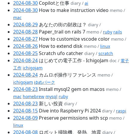
2024-08-30
Copilotと仕事
diary /
ai
2024-08-30
How to make instruction video
memo /
mac
2024-08-29
あなたの街の財政は？
diary /
2024-08-28
Paper_trail on rails 7
memo /
ruby
rails
2024-08-27
How to customize vscode color
memo /
2024-08-26
How to extend disk
memo /
linux
2024-08-25
Scratch ufo catcher
diary /
scratch
2024-08-24
はじめての電子工作 - IchigoJam
doc /
電子
工作
ichigojam
2024-08-24
カムロボ操作リファレンス
memo /
ichigojam
ゆめパーク
2024-08-23
Install mysql2 gem on macos
memo /
mac
homebrew
mysql
ruby
2024-08-23
新しい投資
diary /
2024-08-15
Dive into Raspberry Pi 2024
diary /
raspi
2024-08-09
Preserve permissions with scp
memo /
linux
2024-08-08
ロボット掃除機、発熱、地震
diary /