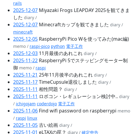
rails
2025-12-07
Miyazaki Frogs LEAPDAY 2025を観てきま
した
diary /
2025-12-07
Minecraftカップを観てきました
diary /
minecraft
2025-12-05
RaspberryPi Pico Wを使ってみた(mac編)
memo /
raspi-pico
python
電子工作
2025-12-03
11月最後のあれこれ
diary /
2025-11-22
RaspberryPi 5でステッピングモーター制
御
memo /
raspi
2025-11-21
25年11月後半のあれこれ
diary /
2025-11-17
TimeCupsule退役しました
diary /
2025-11-11
相性問題？
diary /
2025-11-11
ロボコン・レギュレーション検討中..
diary
/
ichigojam
coderdojo
電子工作
2025-11-06
Find wifi password on raspberrypi
memo
/
raspi
linux
2025-11-05
古い絵画
diary /
2025-11-01
eLTAXの罠？
diary /
確定申告