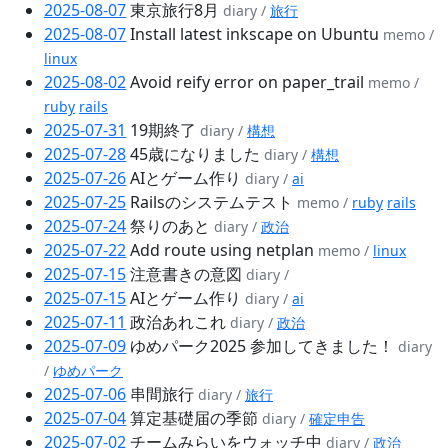
2025-08-07
東京旅行8月
diary /
旅行
2025-08-07
Install latest inkscape on Ubuntu
memo /
linux
2025-08-02
Avoid reify error on paper_trail
memo /
ruby
rails
2025-07-31
19期終了
diary /
構想
2025-07-28
45歳になりました
diary /
構想
2025-07-26
AIとゲーム作り
diary /
ai
2025-07-25
Railsのシステムテスト
memo /
ruby
rails
2025-07-24
祭りのあと
diary /
政治
2025-07-22
Add route using netplan
memo /
linux
2025-07-15
注意書きの意図
diary /
2025-07-15
AIとゲーム作り
diary /
ai
2025-07-11
政治あれこれ
diary /
政治
2025-07-09
ゆめパーク2025 参加してきました！
diary
/
ゆめパーク
2025-07-06
串間旅行
diary /
旅行
2025-07-04
算定基礎届の季節
diary /
確定申告
2025-07-02
チームみらいをウォッチ中
diary /
政治