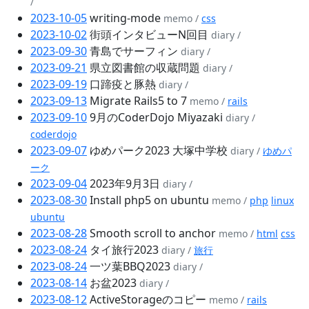
/
2023-10-05
writing-mode
memo /
css
2023-10-02
街頭インタビューN回目
diary /
2023-09-30
青島でサーフィン
diary /
2023-09-21
県立図書館の収蔵問題
diary /
2023-09-19
口蹄疫と豚熱
diary /
2023-09-13
Migrate Rails5 to 7
memo /
rails
2023-09-10
9月のCoderDojo Miyazaki
diary /
coderdojo
2023-09-07
ゆめパーク2023 大塚中学校
diary /
ゆめパ
ーク
2023-09-04
2023年9月3日
diary /
2023-08-30
Install php5 on ubuntu
memo /
php
linux
ubuntu
2023-08-28
Smooth scroll to anchor
memo /
html
css
2023-08-24
タイ旅行2023
diary /
旅行
2023-08-24
一ツ葉BBQ2023
diary /
2023-08-14
お盆2023
diary /
2023-08-12
ActiveStorageのコピー
memo /
rails