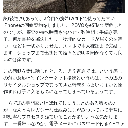
訳(後述(*))あって、2台目の携帯(wifi下で使ってた古い
iPhone)の回線契約をしました。 POVOをeSIMで契約した
のですが、審査の待ち時間も合わせて数時間で手続き完
了。何か書類を郵送したり、物理的なカードが届くのを待
つ、なども一切ありません。スマホで本人確認まで完結し
ます。ショップまで出掛けて延々と説明を聞かなくても良
いのは楽です。
この感動を妻に話したところ、え？普通では。という感じ
の薄い反応(^^; インターネット接続というのは、その辺の
リサイクルショップで買ってきた端末をちょいちょいと操
作すれば手に入るものになってしまっているようです。
一方でITの専門家と呼ばれてしまうことのある我々の方
が、なんともレガシーな仕組みにしがみついていて非常に
非効率なプロセスを経ていることが多いような気がしま
す。一番嫌いなのが、電子メールにパスワード付きZIPファ