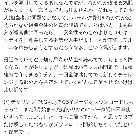
イルを添付してくるあれなんですが、なかなか改まる気配
がありません。言うまでもありませんが、それをしてる本
人(担当者)の問題ではなくて、ルールや慣例をなかなか変
えられない組織全体の体質の問題です。とはいえ、まあ自
分が経営側に回ったら、「安全性そのものよりも（セキュ
リティを）意識してる姿勢が大事だよ！」とか主張してル
ールを維持しようとするだろうなぁ、という気がします。
最近そういう逃げ切り思考が芽生え始めてて、ちょっと怖
くなることがありますが、結局はバランスの問題で、現状
維持で守りきる部分と、一回全部壊してでも新しくチャレ
ンジする部分とを共存させていく能力に昇華させていけば
よい訳です。
(*) テザリングで6GもあるOSイメージをダウンロードしち
ゃって、まだ2月始まったばかりなのにデータ通信容量使
い切ってしまいました。うちに帰ってから、と思ってタブ
だけ残してたつもりがダウンロード開始しちゃってたとい
う顛末で…。