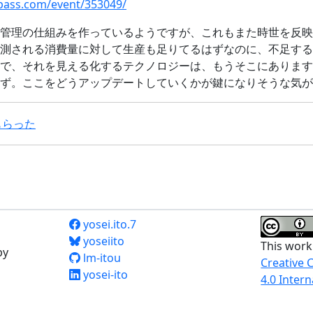
pass.com/event/353049/
管理の仕組みを作っているようですが、これもまた時世を反映
測される消費量に対して生産も足りてるはずなのに、不足する
で、それを見える化するテクノロジーは、もうそこにあります
ず。ここをどうアップデートしていくかが鍵になりそうな気が
もらった
yosei.ito.7
yoseiito
This work
by
lm-itou
Creative 
yosei-ito
4.0 Intern