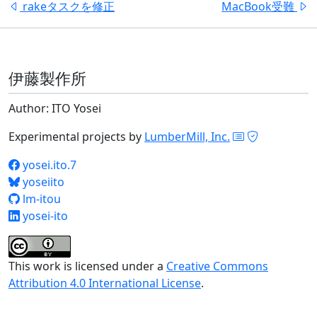
rakeタスクを修正
MacBook受難
伊藤製作所
Author: ITO Yosei
Experimental projects by
LumberMill, Inc.
yosei.ito.7
yoseiito
lm-itou
yosei-ito
This work is licensed under a
Creative Commons
Attribution 4.0 International License
.