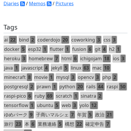
Diaries
/
Memos
/
Pictures
Tags
ai
22
bind
2
coderdojo
20
coworking
3
css
3
docker
5
esp32
1
flutter
1
fusion
6
git
4
h2
1
heroku
3
homebrew
7
html
6
ichigojam
18
ios
3
java
1
javascript
4
jekyll
5
linux
63
mac
10
minecraft
8
movie
1
mysql
3
opencv
3
php
2
postgresql
2
prawn
1
python
20
rails
44
raspi
50
raspi-pico
6
ruby
69
scratch
1
sinatra
2
tensorflow
1
ubuntu
5
web
3
yolo
12
ゆめパーク
9
子商いマルシェ
7
年賀
5
政治
21
旅行
23
本
6
業務連絡
5
構想
22
確定申告
7