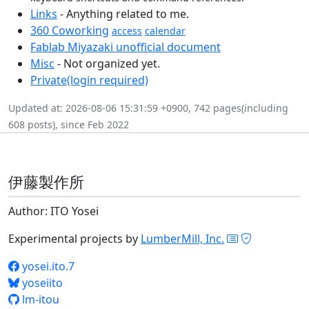
Links
- Anything related to me.
360 Coworking
access
calendar
Fablab Miyazaki unofficial document
Misc
- Not organized yet.
Private(login required)
Updated at: 2026-08-06 15:31:59 +0900, 742 pages(including
608 posts), since Feb 2022
伊藤製作所
Author: ITO Yosei
Experimental projects by
LumberMill, Inc.
yosei.ito.7
yoseiito
lm-itou