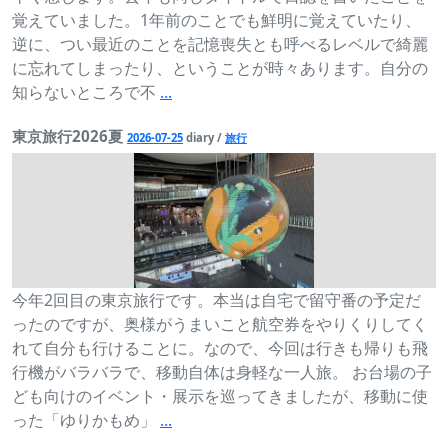
覚えていました。1年前のことでも鮮明に覚えていたり、
逆に、つい最近のことを記憶喪失とも呼べるレベルで綺麗
に忘れてしまったり、ということが時々あります。自分の
知らないところで不
...
東京旅行2026夏
2026-07-25
diary /
旅行
今年2回目の東京旅行です。本当は自宅で留守番の予定だ
ったのですが、奥様がうまいこと航空券をやりくりしてく
れて自分も行けることに。なので、今回は行きも帰りも飛
行機がバラバラで、移動自体は身軽な一人旅。 お台場の子
ども向けのイベント・展示を巡ってきましたが、移動に使
った「ゆりかもめ」
...