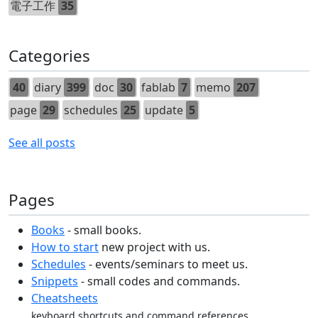
電子工作
35
Categories
40
diary
399
doc
30
fablab
7
memo
207
page
29
schedules
25
update
5
See all posts
Pages
Books
- small books.
How to start
new project with us.
Schedules
- events/seminars to meet us.
Snippets
- small codes and commands.
Cheatsheets
keyboard shortcuts and command references.