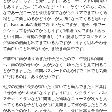
とがちょこちょこと発生します。あと、テキストの間違い
もありました…（ごめんなさい！）。そういうのも、みん
なであーだこーだと仮説を立てながらクリアできていく過
程として楽しめるかどうか、が大切になってくると思いま
す。Facebookの通知で気づいたんですが、電子工作ワー
クショップを始めてからもうすぐ1年経つんですね！あっ
という間…。当初の予想通り（？）脱線してプログラミン
グ講座の側面も出てきているんですが、うまく組み合わせ
て面白いこと出来ないか引き続き画策中です。
午前中に雨が通り過ぎた様子だったので、午後は動物園
へ！雨の後のせいか、人が少なく、ゆったりと見て回るこ
とができました。年間パスポートのおかげで半日でも気楽
に行けるのは、ありがたいです。
七夕の短冊に長男が書いた（書いてと頼んできた）言葉は
「せかいがへいわになりますように」。ウクライナ、パレ
スチナ、イランなどに関連した物騒なニュースが次々と入
ってくるのを子どもながらに見聞きして何か感じたところ
があったのかもしれません。しかし、仮に日本人全員が一