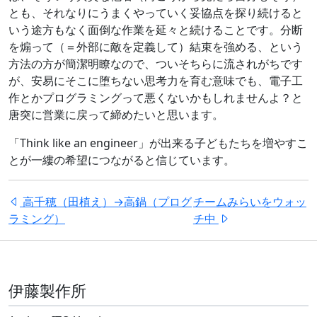
とも、それなりにうまくやっていく妥協点を探り続けると
いう途方もなく面倒な作業を延々と続けることです。分断
を煽って（＝外部に敵を定義して）結束を強める、という
方法の方が簡潔明瞭なので、ついそちらに流されがちです
が、安易にそこに堕ちない思考力を育む意味でも、電子工
作とかプログラミングって悪くないかもしれませんよ？と
唐突に営業に戻って締めたいと思います。
「Think like an engineer」が出来る子どもたちを増やすこ
とが一縷の希望につながると信じています。
高千穂（田植え）→高鍋（プログ
チームみらいをウォッ
ラミング）
チ中
伊藤製作所