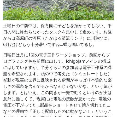
土曜日の午前中は、保育園に子どもを預かってもらい、平
日の間に終わらなかったタスクを集中して進めます。お昼
からは高原町の河原（たかはる清流ランド）に川遊びに。
6月だけどもう十分暑いですね…蝉も鳴いてるし。
日曜日は月に1回の電子工作ワークショップ。前回からプ
ログラミング色を前面に出して、IchigoJamメインの構成
にはしていますが、半分くらいの参加者は電子工作系の課
題を希望されます。頭の中で考えた（シミュレートした）
挙動が現実の世界に反映される瞬間がやっぱり本質的な楽
しさの源泉を含んでるからなんじゃないかな、という気が
します。とはいえ、この閃きが一発で動くというのが実は
意外に難しくて、現実には電池の接触が悪かった…電池の
電圧が下がってた…部品をショートさせて焼き切れてた…
などの理由で「正しく配線したのに動かない！」というこ