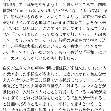
致団結して「戦争をやめよう！」と叫んだところで、国際
情勢に1mmも影響は及ぼせないだろうな、という気はしま
す。規模が大き過ぎる、ということよりも、家族や自分の
家がミサイルで吹き飛ばされたままの状態で、よそから来
た誰かに「はいはい、ここでお仕舞いです！」なんて言わ
れて「わかりました」ってなるはずが無いだろう、と想像
してしまうからです。そうした怨嗟の連鎖を力で押さえ込
むしか平和は実現し得ないと考えると暗澹としてきます
が、考えても仕方がないので、もっと身近な「平和」にフ
ォーカスするしかないのかもしれません。
自分が生きてきた40年の間に価値観が多様化して（という
か元々あった多様性が表出して、に近いのかも）色んな考
え方を持つ人が周囲に観察できる状態になってきました。
最近だと選択的夫婦別姓制度導入に対するスタンスなどが
象徴的で、反対派の人たちとは前提にしている世界観が違
いすぎて、どれだけ議論をしたところで意見が一致するこ
とは無いだろうと思います。「平和」を志すということ
は、そういう異質な他者（向こうから見たら自分もそう）