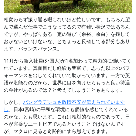
相変わらず振り返る暇もないほど忙しいです。もちろん望
んで選んだ仕事でこうなってるので有難い状況ではあるん
ですが、やっぱりある一定の遊び（余裕、余白）を残して
おかないといけないな、とちょっと反省してる部分もあり
ます。バランスバランス。
11月から新入社員(外国人)が1名加わって精力的に働いてく
れています。真面目だし経験も豊富で、思った以上のパフ
ォーマンスを出してくれていて助かっています。一方で英
語が堪能なのだから、世界に目を向けたらもっと良い待遇
の会社があるのでは？と考えてしまうこともあります。
しかし、
バングラデシュも政情不安が伝えられています
し
、日本(宮崎)の平和な環境にも価値を感じてくれている
のかな、とも思います。これは相対的なものであって、日
本が完璧なユートピアであるということではないんです
が、マクロに見ると奇跡的にすら思えてきます。