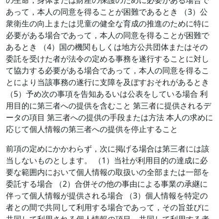
の生命，身体または財産の保護のために必要がある場合で
あって，本人の同意を得ることが困難であるとき （3）公
衆衛生の向上または児童の健全な育成の推進のために特に
必要がある場合であって，本人の同意を得ることが困難で
あるとき （4）国の機関もしくは地方公共団体またはその
委託を受けた者が法令の定める事務を遂行することに対し
て協力する必要がある場合であって，本人の同意を得るこ
とにより当該事務の遂行に支障を及ぼすおそれがあるとき
（5）予め次の事項を告知あるいは公表をしている場合 利
用目的に第三者への提供を含むこと 第三者に提供されるデ
ータの項目 第三者への提供の手段または方法 本人の求めに
応じて個人情報の第三者への提供を停止すること
前項の定めにかかわらず，次に掲げる場合は第三者には該
当しないものとします。 （1）当社が利用目的の達成に必
要な範囲内において個人情報の取扱いの全部または一部を
委託する場合 （2）合併その他の事由による事業の承継に
伴って個人情報が提供される場合 （3）個人情報を特定の
者との間で共同して利用する場合であって，その旨並びに