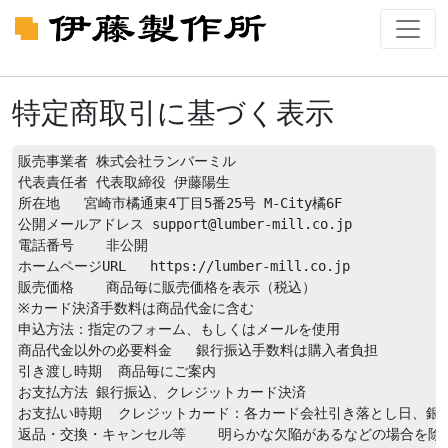
特定商取引に基づく表示
販売事業者 株式会社ランバーミル

代表責任者 代表取締役 伊藤陽生

所在地   宮崎市橘通東4丁目5番25号 M-City橘6F

公開メールアドレス support@lumber-mill.co.jp

電話番号    非公開

ホームページURL   https://lumber-mill.co.jp

販売価格    商品毎に販売価格を表示（税込）

※カード決済手数料は商品代金に含む

申込方法：指定のフォーム、もしくはメールを使用

商品代金以外の必要料金   銀行振込手数料は購入者負担

引き渡し時期  商品毎にご案内

お支払方法 銀行振込、クレジットカード決済

お支払い時期  クレジットカード：各カード会社引き落とし日、銀行