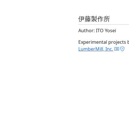
伊藤製作所
Author: ITO Yosei
Experimental projects 
LumberMill, Inc.