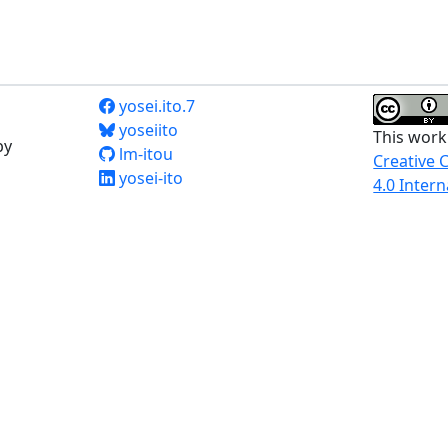
yosei.ito.7
yoseiito
This work
by
lm-itou
Creative 
yosei-ito
4.0 Intern