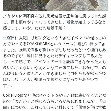
ようやく体調不良を脱し思考速度が正常値に戻ってきた感
じ。目も疲れやすくなってきたし、老化が始まってるなと
感じます。いや、ただの運動不足？
土曜日に大淀川リビングという大きなイベントの端っこの
方でやってるOYAKOPARKというブースに遊びに行ってき
ました。強風で看板が倒れっぱなしだったという理由もあ
るのですが、遠目に見るとただデイキャンプしてる人た
ち、って感じで、イベントの一部と認識できなかった人も
多いんじゃないかなぁという雰囲気でした。おかげで、の
んびり広々と遊ぶことができました（自分たちが帰った後
はワラワラと人が集まって賑やかになってたみたいで
す）。
CoderDojoなど他のイベントをやるたびに書いてることな
ので「またか」と感じる方もいるかもしれませんが、「自
由」について。これってほんと難しくて「個性を伸ばす教