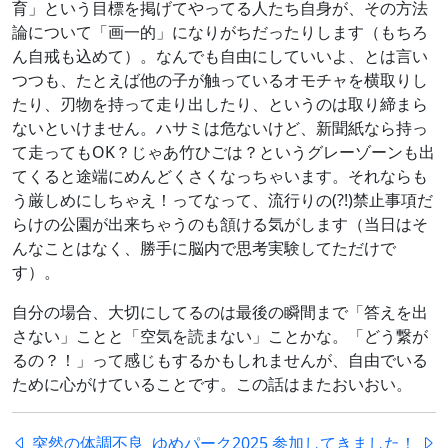
育」という目標を掲げてやってる人たち自身が、その方法
論について「画一的」になりがちだったりします（もちろ
ん自戒も込めて）。なんでも自由にしていいよ、とは言い
つつも、たとえば他の子が触っているオモチャを横取りし
たり、刃物を持って走り出したり、というのは取り締まら
ないといけません。ハサミは危ないけど、新聞紙なら持っ
て走ってもOK？じゃあ竹ひごは？というグレーゾーンも出
てくると途端にめんどくさくなっちゃいます。それならも
う厳しめにしちゃえ！ってなって、流行りの(?!)禁止事項だ
らけの公園が出来ちゃうのも頷ける気がします（当日はそ
んなことはなく、勝手に脳内で思考実験してただけで
す）。
自分の場合、大切にしてるのは最後の瞬間まで「答えを出
さない」ことと「空気を読まない」ことかな。「どう繋が
るの？！」って感じもするかもしれませんが、自由でいる
ために心がけていることです。この話はまたおいおい。
突然の体調不良
ゆめパーク2025 参加してきました！