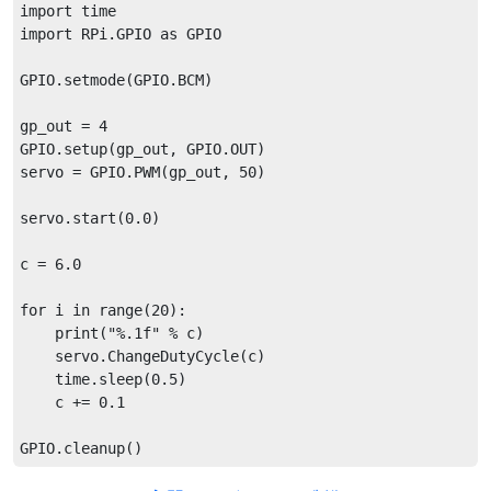
import time

import RPi.GPIO as GPIO

GPIO.setmode(GPIO.BCM)

gp_out = 4

GPIO.setup(gp_out, GPIO.OUT)

servo = GPIO.PWM(gp_out, 50)

servo.start(0.0)

c = 6.0

for i in range(20):

    print("%.1f" % c)

    servo.ChangeDutyCycle(c)

    time.sleep(0.5)

    c += 0.1
