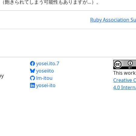
（飽きられてしまう可能性もありますが…）。
Ruby Associatio
yosei.ito.7
yoseiito
This work
by
lm-itou
Creative 
yosei-ito
4.0 Intern