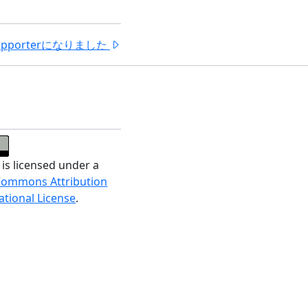
n Supporterになりました
 is licensed under a
Commons Attribution
ational License
.