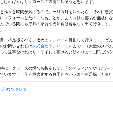
しければやはりクローズの方向に戻そうと思います。
と延々と時間が溶けるので、一旦方針を決めたら、それに忠実
にリフォームしたのになぁ、とか、あの高価な備品が無駄にな
んでいる間にも毎月の家賃や光熱費は容赦なく出て行きます。
。
目一杯足掻くべく、改めて
メンバー
を募集して行きます。どん
のお問い合わせは
株式会社ランバーミル
まで。（大量のスパム
って返事なければリトライして頂けると助かります…既にSNS
時に、クローズの場合も想定して、今のオフィスでやりたかっ
ています！（年々巨大化する息子たちが収まる新居探しも並行
 at ツクレタ