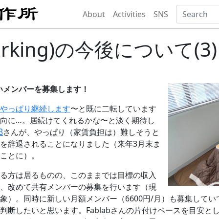
About
Activities
SNS
working)の今後について(3)
いメンバーを募集します！
やっぱり継続します
〜と既に二転しています
向に…。居続けてくれるかな〜と淡く期待し
β
さんが、やっぱり（家賃負担は）難しそうと
を辞退されることになりました（来年3月末ま
ことに）。
る方は居るものの、このままでは目標の収入
、改めて共有メンバーの募集を行います（現
象）。同時に新しい月額メンバー（6600円/月）も募集してい
断したいと思います。Fablabさんの片付けペースを目安とし