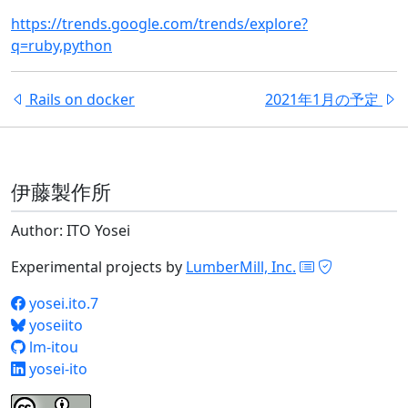
https://trends.google.com/trends/explore?
q=ruby,python
Rails on docker
2021年1月の予定
伊藤製作所
Author: ITO Yosei
Experimental projects by
LumberMill, Inc.
yosei.ito.7
yoseiito
lm-itou
yosei-ito