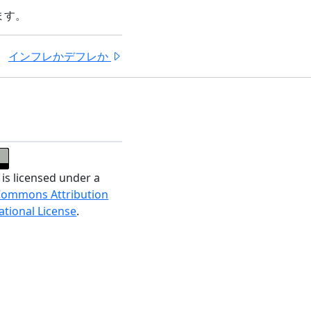
ます。
インフレかデフレか
 is licensed under a
Commons Attribution
ational License
.