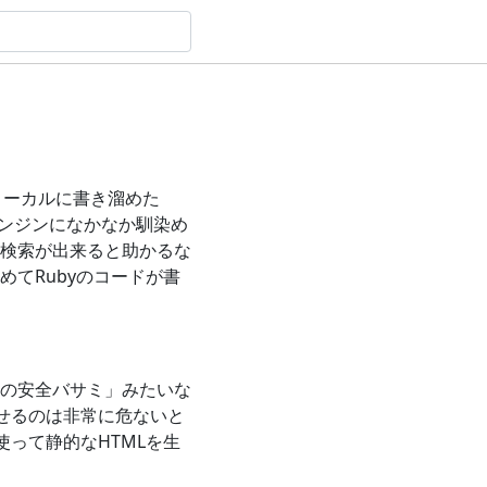
 ローカルに書き溜めた
トエンジンになかなか馴染め
検索が出来ると助かるな
てRubyのコードが書
の安全バサミ」みたいな
せるのは非常に危ないと
って静的なHTMLを生