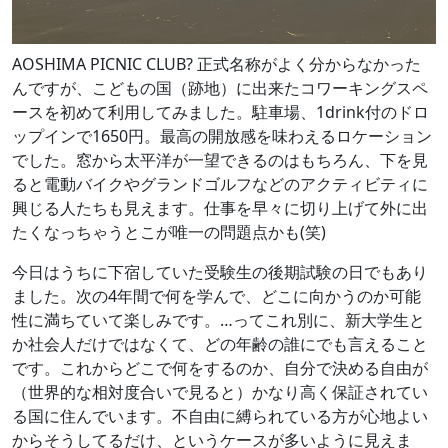
AOSHIMA PICNIC CLUB? 正式名称がよく分からなかった
んですが、こどもの国（跡地）に出来たコワーキングスペ
ースを初めて利用してみました。駐車場、1drink付のドロ
ップインで1650円。最高の開放感を味わえるロケーション
でした。窓から太平洋が一望できるのはもちろん、下を見
ると電動バイクやグランドゴルフなどのアクティビティに
興じる人たちも見えます。仕事を早々に切り上げて外に出
たくなっちゃうとこが唯一の問題点かも(笑)
今日はうちに下宿していた受験生の後期試験の日でもあり
ました。次の4年間で何を学んで、どこに向かうのか可能
性に満ちていて楽しみです。…ってこれ別に、新大学生と
か社会人だけではなくて、どの年齢の誰にでも言えること
です。これからどこで何をするのか、自分で決める自由が
（世界的な相対度合いで見ると）かなり高く保証されてい
る国に住んでいます。不自由に縛られている方が心地よい
からそうしてるだけ、というケースが多いように見えま