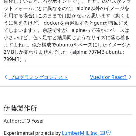
続化しているところがポイントです。 ただこのパスがプラ
ットフォームごとに異なるので、alpine以外のイメージを
利用する場合はこのままでは動かないと思います（動くよ
うに見えるけど、 dockerを再起動するとgemが毎回消え
てしまいます）。余談ですが、alpineって確かにベースは
小さいけど、色々足すと結局同じようなサイズに落ち着き
ますよね…。似た構成でubuntuをベースにしたイメージと
2MBしか変わりませんでした（alpine: 797MB,ubuntu:
799MB）。
プログラミングコンテスト
Vue.js or React?
伊藤製作所
Author: ITO Yosei
Experimental projects by
LumberMill, Inc.