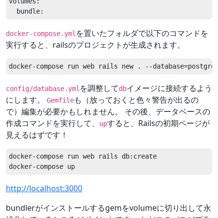
volumes:

を置いたフォルダで以下のコマンドを
docker-compose.yml
実行すると、railsのプロジェクトが生成されます。
を調整して
イメージに接続するよう
config/database.yml
db
にします。
も（放っておくと色々警告が出るの
Gemfile
で）編集が必要かもしれません。 その後、データベースの
作成コマンドを実行して、
すると、Railsの初期ページが
up
見えるはずです！
docker-compose run web rails db:create

http://localhost:3000
bundlerがインストールするgemをvolumeに切り出して永