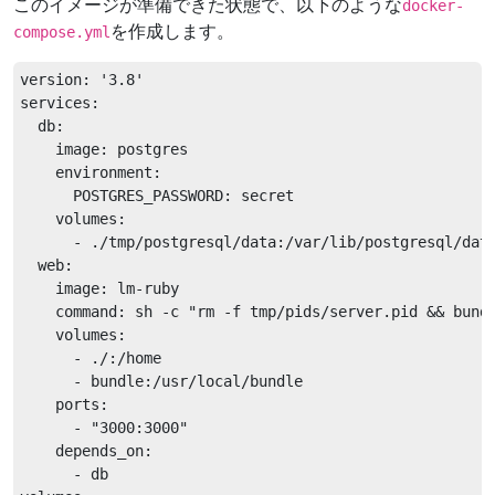
このイメージが準備できた状態で、以下のような
docker-
を作成します。
compose.yml
version: '3.8'

services:

  db:

    image: postgres

    environment:

      POSTGRES_PASSWORD: secret

    volumes:

      - ./tmp/postgresql/data:/var/lib/postgresql/data
  web:

    image: lm-ruby

    command: sh -c "rm -f tmp/pids/server.pid && bundl
    volumes:

      - ./:/home

      - bundle:/usr/local/bundle

    ports:

      - "3000:3000"

    depends_on:

      - db
