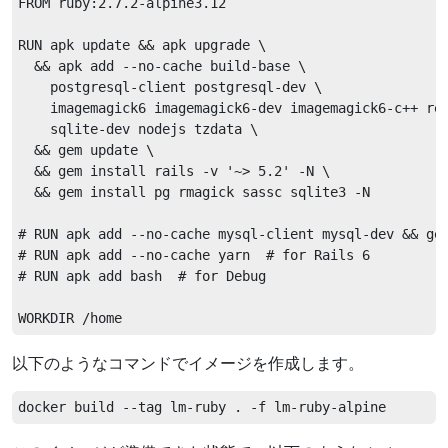
FROM ruby:2.7.2-alpine3.12

RUN apk update && apk upgrade \

  && apk add --no-cache build-base \

    postgresql-client postgresql-dev \

    imagemagick6 imagemagick6-dev imagemagick6-c++ rea
    sqlite-dev nodejs tzdata \

  && gem update \

  && gem install rails -v '~> 5.2' -N \

  && gem install pg rmagick sassc sqlite3 -N

# RUN apk add --no-cache mysql-client mysql-dev && gem
# RUN apk add --no-cache yarn  # for Rails 6

# RUN apk add bash  # for Debug

以下のようなコマンドでイメージを作成します。