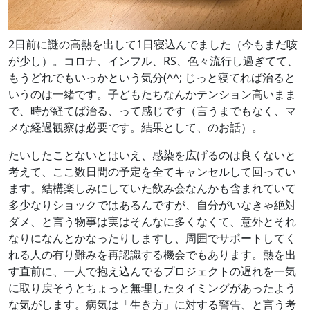
2日前に謎の高熱を出して1日寝込んでました（今もまだ咳
が少し）。コロナ、インフル、RS、色々流行し過ぎてて、
もうどれでもいっかという気分(^^; じっと寝てれば治ると
いうのは一緒です。子どもたちなんかテンション高いまま
で、時が経てば治る、って感じです（言うまでもなく、マ
メな経過観察は必要です。結果として、のお話）。
たいしたことないとはいえ、感染を広げるのは良くないと
考えて、ここ数日間の予定を全てキャンセルして回ってい
ます。結構楽しみにしていた飲み会なんかも含まれていて
多少なりショックではあるんですが、自分がいなきゃ絶対
ダメ、と言う物事は実はそんなに多くなくて、意外とそれ
なりになんとかなったりしますし、周囲でサポートしてく
れる人の有り難みを再認識する機会でもあります。熱を出
す直前に、一人で抱え込んでるプロジェクトの遅れを一気
に取り戻そうとちょっと無理したタイミングがあったよう
な気がします。病気は「生き方」に対する警告、と言う考