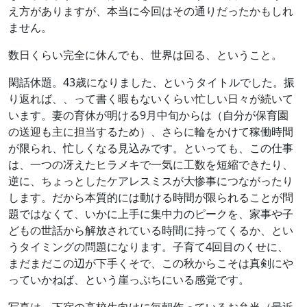
え方がありますが、本当に今回はその通りだったかもしれ
ません。
数日くらい完全に休んでも、世界は回る、ということ。
閑話休題。43歳になりました、というタイトルでした。振
り返れば、、って書く暇もないくらい忙しい日々が続いて
います。妻の育休が明ける9月中旬からは（自分が保育園
の送迎も主に担当するため）、さらに輪をかけて稼働時間
が限られ、忙しくなる見込みです。といっても、この仕事
は、一つの冴えたヒラメキで一気に工数を短縮できたり、
逆に、ちょっとしたケアレスミスが大惨事につながったり
します。だから本質的には動ける時間が限られることが問
題ではなくて、いかに上手に集中力のピークを、家事や子
どもの世話から解放されている時間に持ってくるか、とい
うタイミングの問題になります。子育て4回目のくせに、
まだまだこの辺が下手くそで、この秋からこそは真剣にや
っていかねば、という崖っぷちにいる感覚です。