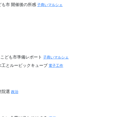
ども市 開催後の所感
子商いマルシェ
TY こども市準備レポート
子商いマルシェ
木工とルービックキューブ
電子工作
衆院選
政治