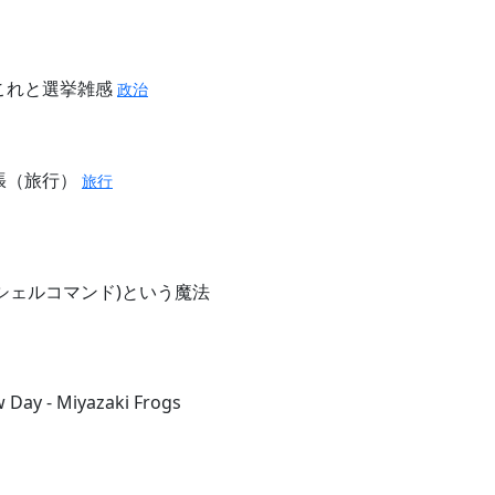
これと選挙雑感
政治
張（旅行）
旅行
はシェルコマンド)という魔法
 Day - Miyazaki Frogs