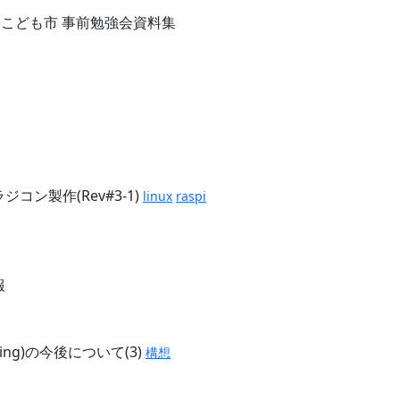
TY こども市 事前勉強会資料集
コン製作(Rev#3-1)
linux
raspi
報
rking)の今後について(3)
構想