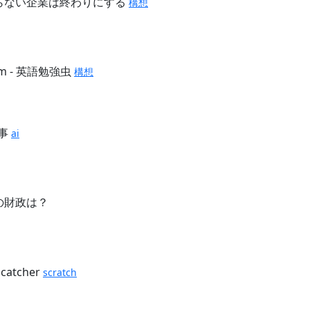
らない企業は終わりにする
構想
orm - 英語勉強虫
構想
仕事
ai
の財政は？
 catcher
scratch