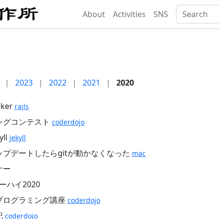
About
Activities
SNS
|
2023
|
2022
|
2021
|
2020
cker
rails
ングコンテスト
coderdojo
yll
jekyll
にアップデートしたらgitが動かなくなった
mac
ナー
ーハイ2020
プログラミング講座
coderdojo
記
coderdojo