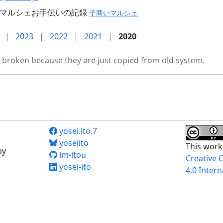
いマルシェお手伝いの記録
子商いマルシェ
|
2023
|
2022
|
2021
|
2020
broken because they are just copied from old system.
yosei.ito.7
yoseiito
This work
by
lm-itou
Creative 
yosei-ito
4.0 Intern