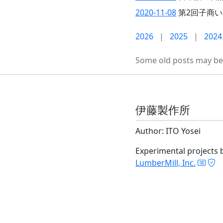
2020-11-08
第2回子商
2026
|
2025
|
2024
Some old posts may be 
伊藤製作所
Author: ITO Yosei
Experimental projects 
LumberMill, Inc.