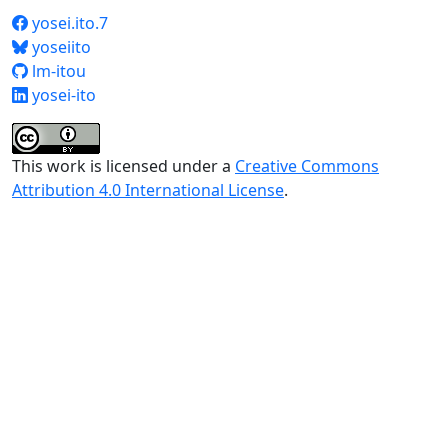
yosei.ito.7
yoseiito
lm-itou
yosei-ito
This work is licensed under a
Creative Commons
Attribution 4.0 International License
.