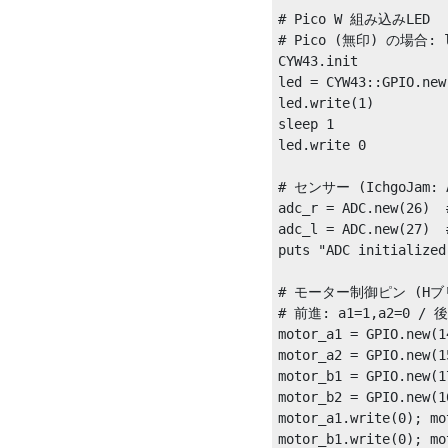
# Pico W 組み込みLED

# Pico (無印) の場合: led
CYW43.init

led = CYW43::GPIO.new
led.write(1)

sleep 1

led.write 0

# センサー (IchgoJam:
adc_r = ADC.new(26)  
adc_l = ADC.new(27)  
puts "ADC initialized"
# モーター制御ピン (Hブ
# 前進: a1=1,a2=0 / 後
motor_a1 = GPIO.new
motor_a2 = GPIO.new
motor_b1 = GPIO.new
motor_b2 = GPIO.new
motor_a1.write(0); mo
motor_b1.write(0); mo