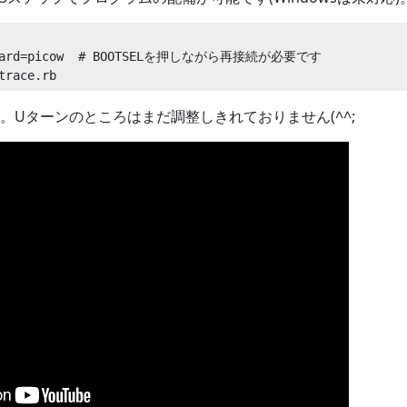
-board=picow  # BOOTSELを押しながら再接続が必要です

。Uターンのところはまだ調整しきれておりません(^^;