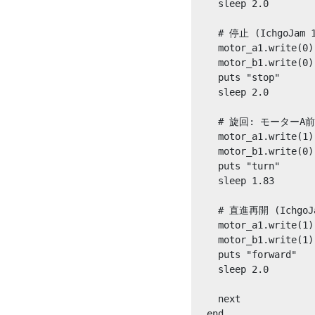
    sleep 2.0

    # 停止 (IchgoJam 1
    motor_a1.write(0)
    motor_b1.write(0)
    puts "stop"

    sleep 2.0

    # 旋回: モーターA前進 
    motor_a1.write(1)
    motor_b1.write(0)
    puts "turn"

    sleep 1.83

    # 直進再開 (IchgoJam
    motor_a1.write(1)
    motor_b1.write(1)
    puts "forward"

    sleep 2.0

    next

  end
