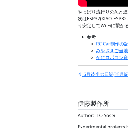
やっぱり流行りのAIと
次はESP32(XIAO-
り安定してWi-Fiに繋
参考
RC Car制作の
みやざきご当地
かにロボコン資
6月後半の日記(半月記
伊藤製作所
Author: ITO Yosei
Experimental projects 