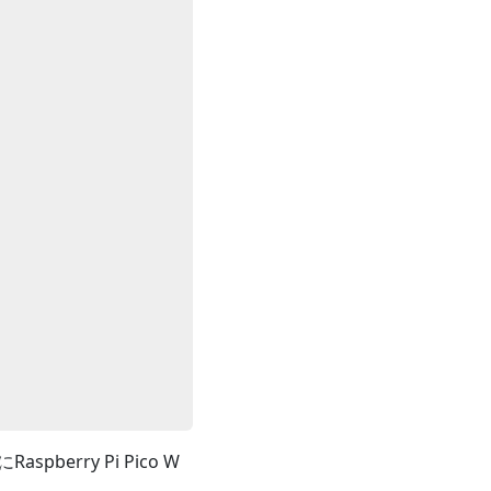
erry Pi Pico W
。