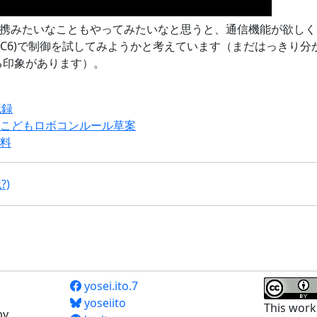
連携みたいなこともやってみたいなと思うと、通信機能が欲し
ESP32-C6)で制御を試してみようかと考えています（まだはっきり分
がる印象があります）。
記録
こどもロボコンルール草案
料
?)
yosei.ito.7
yoseiito
This work
by