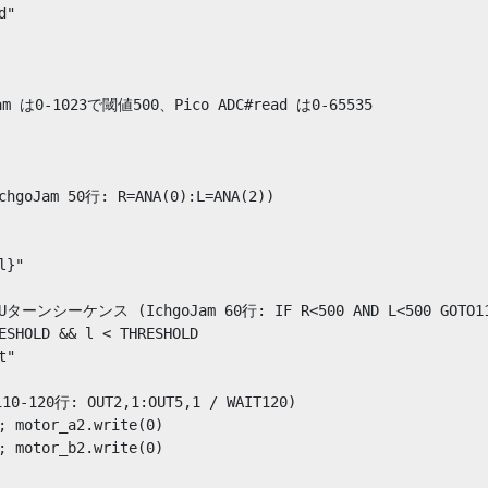
"

 は0-1023で閾値500、Pico ADC#read は0-65535

oJam 50行: R=ANA(0):L=ANA(2))

}"

ンシーケンス (IchgoJam 60行: IF R<500 AND L<500 GOTO11
ESHOLD && l < THRESHOLD

"

10-120行: OUT2,1:OUT5,1 / WAIT120)

; motor_a2.write(0)

; motor_b2.write(0)
