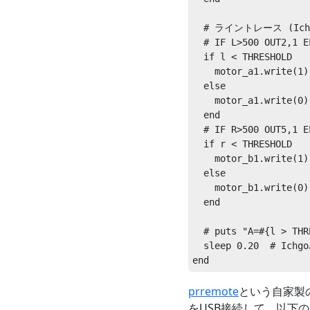
  # ライントレース (Ichgo
  # IF L>500 OUT2,1 E
  if l < THRESHOLD

    motor_a1.write(1)
  else

    motor_a1.write(0)
  end

  # IF R>500 OUT5,1 E
  if r < THRESHOLD

    motor_b1.write(1)
  else

    motor_b1.write(0)
  end

  # puts "A=#{l > THR
  sleep 0.20  # Ichgo
prremote
という自家製のラ
をUSB接続して、以下の