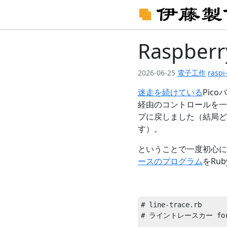
Raspber
2026-06-25
電子工作
raspi
迷走を続けている
Pic
経由のコントロールを一
プに戻しました（結局ど
す）。
ということで一度初心に
ースのプログラム
をRu
# line-trace.rb

# ライントレースカー for Ra