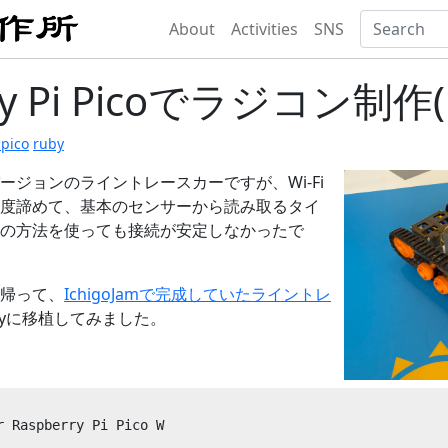
About
Activities
SNS
ry Pi Picoでラジコン制作(R
-pico
ruby
oバージョンのライントレースカーですが、Wi-Fi
度諦めて、基本のセンサーから読み取るタイ
の方法を使っても接続が安定しなかったで
帰って、
IchigoJamで完成していたライントレ
byに移植してみました。
spberry Pi Pico W
