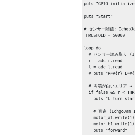
puts "GPIO initialized
puts "Start"

# センサー閾値: IchgoJam
THRESHOLD = 50000

loop do

  # センサー読み取り (Ichg
  r = adc_r.read

  l = adc_l.read

  # puts "R=#{r} L=#{l
  # 両端が白いエリア → Uター
  if false && r < THR
    puts "U-turn start
    # 直進 (IchgoJam 1
    motor_a1.write(1)
    motor_b1.write(1)
    puts "forward"
