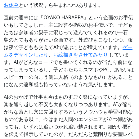
お休み
という状況すら生まれつつあります。
直前の週末には「OYAKO HARAPPA」という企画のお手伝
いもしてきました。主に設営や撤収のお手伝いで、子ども
たちは参加者の親子に混じって遊んでてくれるので一石二
鳥のとてもありがたい企画です。外遊びもこなしつつ、夜
は夜で子どもも交えてAIで遊ぶことが増えています。
ゲー
ムをデザインしたり
、
お絵描きをさせてみたり
していま
す。AIがどんなコードでも書いてくれるのが当たり前にな
ってしまっているし、子どもたちもスマホやPC、あるいは
スピーカーの向こう側に人格（のようなもの）があること
になんの違和感も持っていないような気がします。
AIのおかげで仕事も今はものすごく楽になっていますが、
楽を通り越して不安も大きくなりつつあります。AIが陥り
がちな落とし穴に先回りするというノウハウも学習可能な
ものである以上、今はまだ人間のエンジニアが立つ瀬があ
っても、いずれは追いつかれ追い越されます。細かい要件
を伝えて指示していたのが、だんだんと荒削りな要望レベ