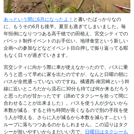
あっという間に6月になったよ！
と書いたばっかりなの
に、もうその6月も後半。夏至も過ぎてしまいました。毎
年恒例になりつつある高千穂での田植え、宮交シティでの
パペット制作イベントのお手伝い、地球食堂という新しい
企画への参加などなどイベント目白押しで振り返ってる暇
もなく日々が過ぎていきます。
宮交シティに向かう際に車が使えなかったので、バスに乗
ろうと思って早めに家を出たのですが、なんと日曜の朝に
バスが全然通っていないのですね。橘通西-南宮崎という幹
線に近いところだから流石に30分も待てば何か来るだろう
と思ったのが甘かったです（諦めてタクシーを拾って間に
合わせることが出来ました）。バスを使う人が少ないから
本数が減る、すると待ち時間が長くなるので別の手段を使
う人が増える、さらに人が減るから本数を減らす…という
ループに落ちつつあるのかもしれません。この辺りはタク
シーが拾いやすいからまだいい方で、
日曜日はタクシーも