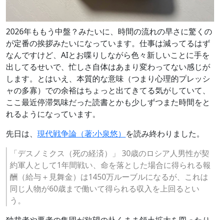
2026年ももう中盤？みたいに、時間の流れの早さに驚くの
が定番の挨拶みたいになっています。仕事は減ってるはず
なんですけど、AIとお喋りしながら色々新しいことに手を
出してるせいで、忙しさ自体はあまり変わってない感じが
します。とはいえ、本質的な意味（つまり心理的プレッシ
ャの多寡）での余裕はちょっと出てきてる気がしていて、
ここ最近停滞気味だった読書とかも少しずつまた時間をと
れるようになっています。
先日は、
現代戦争論（著:小泉悠）
を読み終わりました。
「デスノミクス（死の経済）」 30歳のロシア人男性が契
約軍人として1年間戦い、命を落とした場合に得られる報
酬（給与＋見舞金）は1450万ルーブルになるが、これは
同じ人物が60歳まで働いて得られる収入を上回るとい
う。