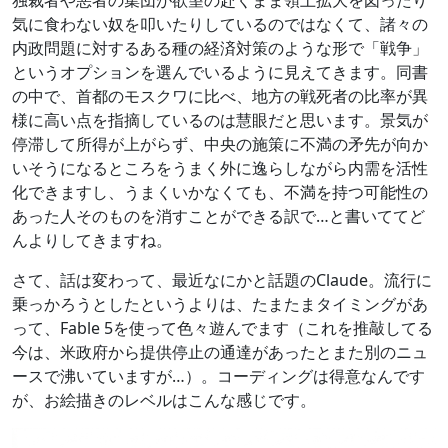
独裁者や悪者の集団が欲望の赴くまま領土拡大を図ったり
気に食わない奴を叩いたりしているのではなくて、諸々の
内政問題に対するある種の経済対策のような形で「戦争」
というオプションを選んでいるように見えてきます。同書
の中で、首都のモスクワに比べ、地方の戦死者の比率が異
様に高い点を指摘しているのは慧眼だと思います。景気が
停滞して所得が上がらず、中央の施策に不満の矛先が向か
いそうになるところをうまく外に逸らしながら内需を活性
化できますし、うまくいかなくても、不満を持つ可能性の
あった人そのものを消すことができる訳で…と書いててど
んよりしてきますね。
さて、話は変わって、最近なにかと話題のClaude。流行に
乗っかろうとしたというよりは、たまたまタイミングがあ
って、Fable 5を使って色々遊んでます（これを推敲してる
今は、米政府から提供停止の通達があったとまた別のニュ
ースで沸いていますが…）。コーディングは得意なんです
が、お絵描きのレベルはこんな感じです。