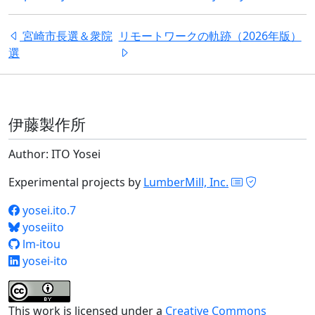
宮崎市長選＆衆院
リモートワークの軌跡（2026年版）
選
伊藤製作所
Author: ITO Yosei
Experimental projects by
LumberMill, Inc.
yosei.ito.7
yoseiito
lm-itou
yosei-ito
This work is licensed under a
Creative Commons