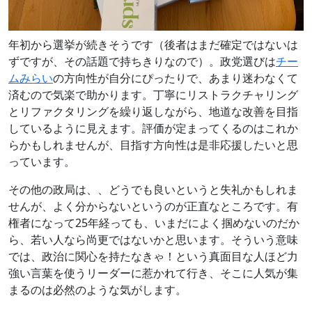
年初から選挙が続きそうです（後者はまだ確定ではないは
ずですが、その話題で持ちきりなので）。政党選びは
チー
ムみらい
の方向性が自分にぴったりで、あまり迷わなくて
済むので気楽で助かります。丁寧にリストラクチャリング
とリファクタリングを繰り返しながら、地道な改善を目指
しているように見えます。評価が定まってくるのはこれか
らかもしれませんが、目指す方向性は是非応援したいと思
っています。
その他の政局は、、どうでも良いというと失礼かもしれま
せんが、よく分からないというのが正直なところです。有
権者になって25年経っても、いまだによく掴めないのだか
ら、若い人なら尚更ではないかと思います。そういう意味
では、政治に関心を持たなきゃ！という真面目な人ほど力
強い言葉を使うリーダーに惹かれて行き、そこに人気が集
まるのは必然のような気がします。