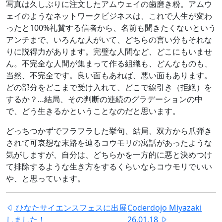
写真は久しぶりに注文したアムウェイの歯磨き粉。アムウ
ェイのようなネットワークビジネスは、これで人生が変わ
ったと100%礼賛する信者から、名前も聞きたくないという
アンチまで、いろんな人がいて、どちらの言い分もそれな
りに説得力があります。完璧な人間など、どこにもいませ
ん。不完全な人間が集まって作る組織も、どんなものも、
当然、不完全です。良い面もあれば、悪い面もあります。
どの部分をどこまで受け入れて、どこで線引き（拒絶）を
するか？…結局、その判断の連続のグラデーションの中
で、どう生きるかということなのだと思います。
どっちつかずでフラフラした挙句、結局、双方から爪弾き
されて可哀想な末路を辿るコウモリの寓話があったような
気がしますが、自分は、どちらかを一方的に悪と決めつけ
て排除するような生き方をするくらいならコウモリでいい
や、と思っています。
ひなたサイエンスフェスに出展
Coderdojo Miyazaki
しました！
26.01.18