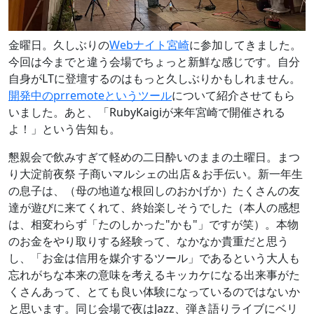
金曜日。久しぶりの
Webナイト宮崎
に参加してきました。
今回は今までと違う会場でちょっと新鮮な感じです。自分
自身がLTに登壇するのはもっと久しぶりかもしれません。
開発中のprremoteというツール
について紹介させてもら
いました。あと、「RubyKaigiが来年宮崎で開催される
よ！」という告知も。
懇親会で飲みすぎて軽めの二日酔いのままの土曜日。まつ
り大淀前夜祭 子商いマルシェの出店＆お手伝い。新一年生
の息子は、（母の地道な根回しのおかげか）たくさんの友
達が遊びに来てくれて、終始楽しそうでした（本人の感想
は、相変わらず「たのしかった"かも"」ですが笑）。本物
のお金をやり取りする経験って、なかなか貴重だと思う
し、「お金は信用を媒介するツール」であるという大人も
忘れがちな本来の意味を考えるキッカケになる出来事がた
くさんあって、とても良い体験になっているのではないか
と思います。同じ会場で夜はJazz、弾き語りライブにベリ