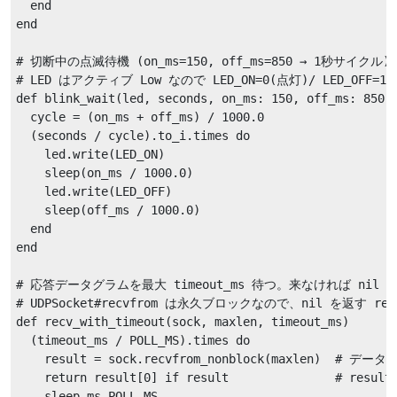
  end

end

# 切断中の点滅待機 (on_ms=150, off_ms=850 → 1秒サイクル)

# LED はアクティブ Low なので LED_ON=0(点灯)/ LED_OFF=1(
def blink_wait(led, seconds, on_ms: 150, off_ms: 850)

  cycle = (on_ms + off_ms) / 1000.0

  (seconds / cycle).to_i.times do

    led.write(LED_ON)

    sleep(on_ms / 1000.0)

    led.write(LED_OFF)

    sleep(off_ms / 1000.0)

  end

end

# 応答データグラムを最大 timeout_ms 待つ。来なければ nil 
# UDPSocket#recvfrom は永久ブロックなので、nil を返す re
def recv_with_timeout(sock, maxlen, timeout_ms)

  (timeout_ms / POLL_MS).times do

    result = sock.recvfrom_nonblock(maxlen)  # データ
    return result[0] if result               # res
    sleep_ms POLL_MS
