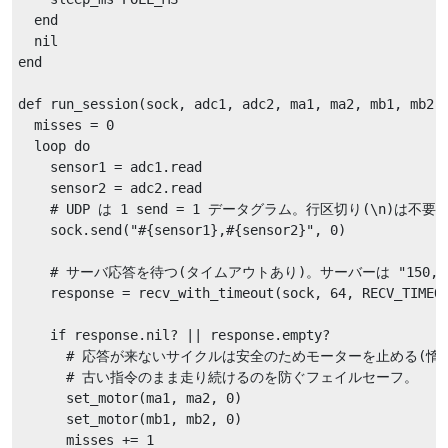
  end

  nil

end

def run_session(sock, adc1, adc2, ma1, ma2, mb1, mb2)

  misses = 0

  loop do

    sensor1 = adc1.read

    sensor2 = adc2.read

    # UDP は 1 send = 1 データグラム。行区切り(\n)は不要

    sock.send("#{sensor1},#{sensor2}", 0)

    # サーバ応答を待つ(タイムアウトあり)。サーバーは "150,1
    response = recv_with_timeout(sock, 64, RECV_TIMEOU
    if response.nil? || response.empty?

      # 応答が来ないサイクルは安全のためモーターを止める(惰性
      # 古い指令のまま走り続けるのを防ぐフェイルセーフ。

      set_motor(ma1, ma2, 0)

      set_motor(mb1, mb2, 0)

      misses += 1
