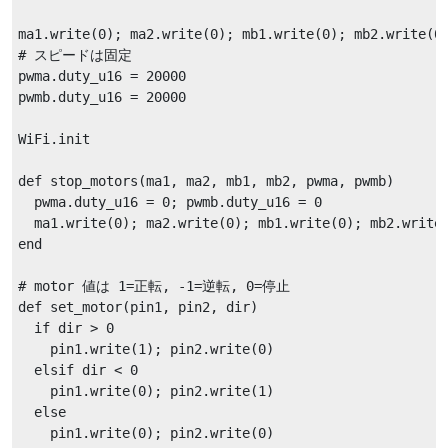
ma1.write(0); ma2.write(0); mb1.write(0); mb2.write(0)
# スピードは固定

pwma.duty_u16 = 20000

pwmb.duty_u16 = 20000

WiFi.init

def stop_motors(ma1, ma2, mb1, mb2, pwma, pwmb)

  pwma.duty_u16 = 0; pwmb.duty_u16 = 0

  ma1.write(0); ma2.write(0); mb1.write(0); mb2.write(
end

# motor 値は 1=正転, -1=逆転, 0=停止

def set_motor(pin1, pin2, dir)

  if dir > 0

    pin1.write(1); pin2.write(0)

  elsif dir < 0

    pin1.write(0); pin2.write(1)

  else

    pin1.write(0); pin2.write(0)
