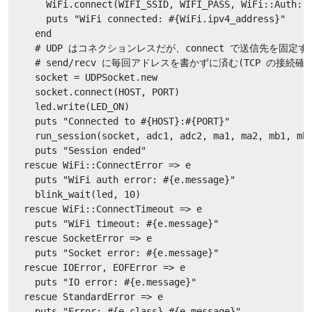
      WiFi.connect(WIFI_SSID, WIFI_PASS, WiFi::Auth::W
      puts "WiFi connected: #{WiFi.ipv4_address}"

    end

    # UDP はコネクションレスだが、connect で送信先を固定する
    # send/recv に毎回アドレスを書かずに済む(TCP の接続確
    socket = UDPSocket.new

    socket.connect(HOST, PORT)

    led.write(LED_ON)

    puts "Connected to #{HOST}:#{PORT}"

    run_session(socket, adc1, adc2, ma1, ma2, mb1, mb2
    puts "Session ended"

  rescue WiFi::ConnectError => e

    puts "WiFi auth error: #{e.message}"

    blink_wait(led, 10)

  rescue WiFi::ConnectTimeout => e

    puts "WiFi timeout: #{e.message}"

  rescue SocketError => e

    puts "Socket error: #{e.message}"

  rescue IOError, EOFError => e

    puts "IO error: #{e.message}"

  rescue StandardError => e

    puts "Error: #{e.class} #{e.message}"
