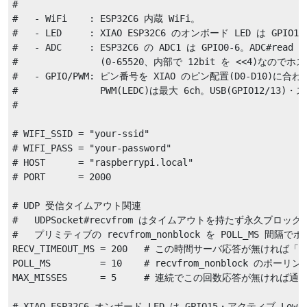
#

#   - WiFi    : ESP32C6 内蔵 WiFi。

#   - LED     : XIAO ESP32C6 のオンボード LED は GPIO
#   - ADC     : ESP32C6 の ADC1 は GPIO0-6。ADC#read
#               (0-65520、内部で 12bit を <<4)な
#   - GPIO/PWM: ピン番号を XIAO のピン配置(D0-D10)に
#               PWM(LEDC)は最大 6ch。USB(GPIO12/13
#

# WIFI_SSID = "your-ssid"

# WIFI_PASS = "your-password"

# HOST      = "raspberrypi.local"

# PORT      = 2000

# UDP 受信タイムアウト関連

#   UDPSocket#recvfrom はタイムアウトを持たず永久ブロック
#   プリミティブの recvfrom_nonblock を POLL_MS 間
RECV_TIMEOUT_MS = 200   # この時間サーバ応答が無けれ
POLL_MS         = 10    # recvfrom_nonblock のポーリン
MAX_MISSES      = 5     # 連続でこの回数応答が無けれ
# XIAO ESP32C6 オンボード LED は GPIO15・アクティブ Low(0