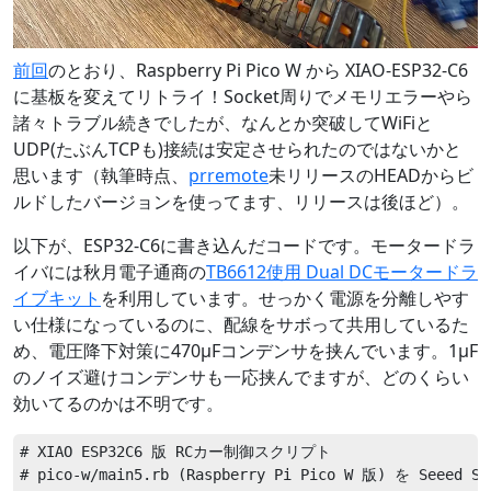
前回
のとおり、Raspberry Pi Pico W から XIAO-ESP32-C6
に基板を変えてリトライ！Socket周りでメモリエラーやら
諸々トラブル続きでしたが、なんとか突破してWiFiと
UDP(たぶんTCPも)接続は安定させられたのではないかと
思います（執筆時点、
prremote
未リリースのHEADからビ
ルドしたバージョンを使ってます、リリースは後ほど）。
以下が、ESP32-C6に書き込んだコードです。モータードラ
イバには秋月電子通商の
TB6612使用 Dual DCモータードラ
イブキット
を利用しています。せっかく電源を分離しやす
い仕様になっているのに、配線をサボって共用しているた
め、電圧降下対策に470μFコンデンサを挟んでいます。1μF
のノイズ避けコンデンサも一応挟んでますが、どのくらい
効いてるのかは不明です。
# XIAO ESP32C6 版 RCカー制御スクリプト

# pico-w/main5.rb (Raspberry Pi Pico W 版) を Seeed