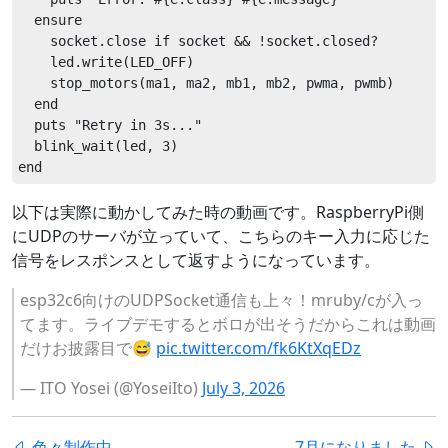
  ensure

    socket.close if socket && !socket.closed?

    led.write(LED_OFF)

    stop_motors(ma1, ma2, mb1, mb2, pwma, pwmb)

  end

  puts "Retry in 3s..."

  blink_wait(led, 3)

以下は実際に動かしてみた時の動画です。RaspberryPi側
にUDPのサーバが立っていて、こちらのキー入力に応じた
信号をレスポンスとして返すようになっています。
esp32c6向けのUDPSocket通信も上々！mruby/cが入っ
てます。ライブデモするとボロが出そうだからこれは動画
だけお披露目で😅
pic.twitter.com/fk6KtXqEDz
— ITO Yosei (@YoseiIto)
July 3, 2026
色々制作中...
7月になりました