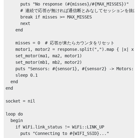
      puts "No response (#{misses}/#{MAX_MISSES})"

      # 連続で応答が無ければ通信断とみなしてセッションを抜ける
      break if misses >= MAX_MISSES

      next

    end

    misses = 0  # 応答が来たらカウンタをリセット

    motor1, motor2 = response.split(",").map { |x| x.t
    set_motor(ma1, ma2, motor1)

    set_motor(mb1, mb2, motor2)

    puts "Sensors: #{sensor1}, #{sensor2} -> Motors: #
    sleep 0.1

  end

end

socket = nil

loop do

  begin

    if WiFi.link_status != WiFi::LINK_UP

      puts "Connecting to #{WIFI_SSID}..."
