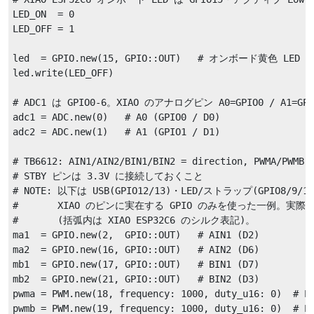
LED_ON  = 0

LED_OFF = 1

led  = GPIO.new(15, GPIO::OUT)   # オンボード黄色 LED (D
led.write(LED_OFF)

# ADC1 は GPIO0-6。XIAO のアナログピン A0=GPIO0 / A1=GP
adc1 = ADC.new(0)   # A0 (GPIO0 / D0)

adc2 = ADC.new(1)   # A1 (GPIO1 / D1)

# TB6612: AIN1/AIN2/BIN1/BIN2 = direction, PWMA/PWMB =
# STBY ピンは 3.3V に接続しておくこと

# NOTE: 以下は USB(GPIO12/13)・LED/ストラップ(GPIO8/9/1
#       XIAO のピンに実在する GPIO のみを使った一例。実
#       (括弧内は XIAO ESP32C6 のシルク表記)。

ma1  = GPIO.new(2,  GPIO::OUT)   # AIN1 (D2)

ma2  = GPIO.new(16, GPIO::OUT)   # AIN2 (D6)

mb1  = GPIO.new(17, GPIO::OUT)   # BIN1 (D7)

mb2  = GPIO.new(21, GPIO::OUT)   # BIN2 (D3)

pwma = PWM.new(18, frequency: 1000, duty_u16: 0)  # PW
pwmb = PWM.new(19, frequency: 1000, duty_u16: 0)  # PW