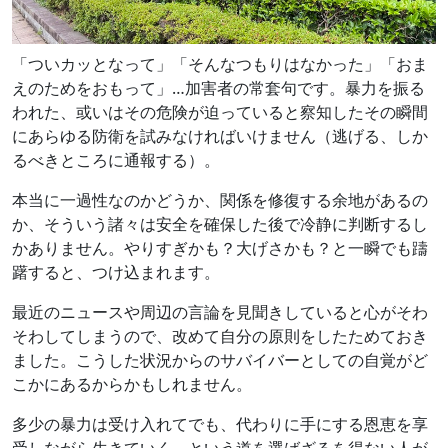
「ついカッとなって」「そんなつもりはなかった」「おま
えのためをおもって」…加害者の常套句です。暴力を振る
われた、或いはその危険が迫っていると察知したその瞬間
にあらゆる防衛を試みなければいけません（逃げる、しか
るべきところに通報する）。
本当に一過性なのかどうか、関係を修復する余地があるの
か、そういう諸々は安全を確保した後で冷静に判断するし
かありません。やりすぎかも？大げさかも？と一瞬でも躊
躇すると、つけ込まれます。
最近のニュースや周辺の言論を見聞きしていると心がそわ
そわしてしまうので、改めて自分の原則をしたためておき
ました。こうした状況からのサバイバーとしての自覚がど
こかにあるからかもしれません。
多少の暴力は受け入れてでも、代わりに手にする恩恵を享