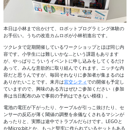
本日は小林まで出かけて、ロボットプログラミング体験の
お手伝い。うちの改造カムロボが小林初進出です。
ツクレタで定期開催しているワークショップとほぼ同じ内
容です。小学生には難しいかな…という課題もあります
が、やっぱりこういうイベントに申し込みをしてくるだけ
あって、みんな意欲的に取り組んでくれます。ニッチな内
容だと思うんですが、毎回それなりに参加者が集まるのは
ありがたいことです。来月は
宮交シティ
での開催も予定し
ていますので、興味のある方はぜひご参加ください（参加
券は当日配布のみで事前の予約はできない模様）。
電池の電圧が下がったり、ケーブルが引っこ抜けたり、セ
ンサーの反応が薄く閾値の調整を余儀なくされるマシンが
あったりと、実際は途中でトラブルだらけです。LEGOと
かMicro:bitとか、もっと堅牢に作られているセットもある