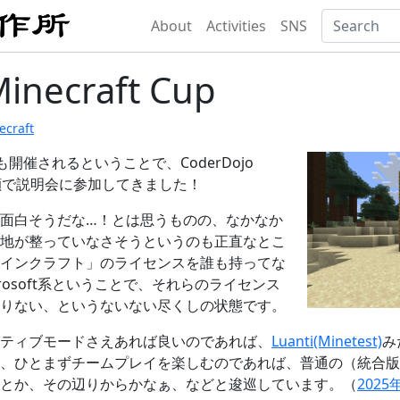
About
Activities
SNS
Minecraft Cup
ecraft
も開催されるということで、CoderDojo
いう顔で説明会に参加してきました！
面白そうだな…！とは思うものの、なかなか
地が整っていなさそうというのも正直なとこ
インクラフト」のライセンスを誰も持ってな
rosoft系ということで、それらのライセンス
りない、というないない尽くしの状態です。
ティブモードさえあれば良いのであれば、
Luanti(Minetest)
み
ひとまずチームプレイを楽しむのであれば、普通の（統合版orJav
とか、その辺りからかなぁ、などと逡巡しています。（
202