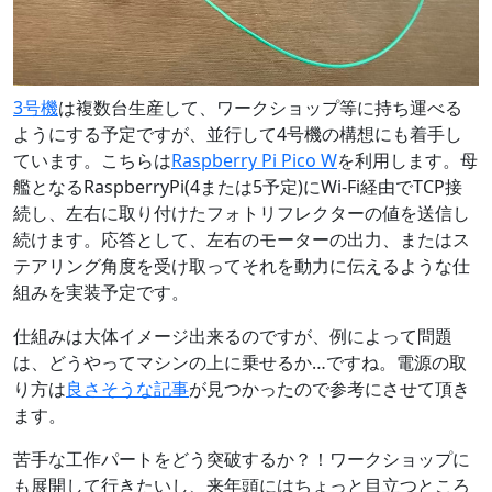
3号機
は複数台生産して、ワークショップ等に持ち運べる
ようにする予定ですが、並行して4号機の構想にも着手し
ています。こちらは
Raspberry Pi Pico W
を利用します。母
艦となるRaspberryPi(4または5予定)にWi-Fi経由でTCP接
続し、左右に取り付けたフォトリフレクターの値を送信し
続けます。応答として、左右のモーターの出力、またはス
テアリング角度を受け取ってそれを動力に伝えるような仕
組みを実装予定です。
仕組みは大体イメージ出来るのですが、例によって問題
は、どうやってマシンの上に乗せるか…ですね。電源の取
り方は
良さそうな記事
が見つかったので参考にさせて頂き
ます。
苦手な工作パートをどう突破するか？！ワークショップに
も展開して行きたいし、来年頭にはちょっと目立つところ