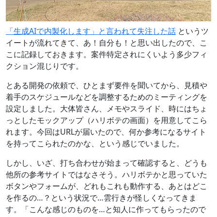
「生成AIで内製化します」と言われて失注した話
というツ
イートが流れてきて、あ！自分も！と思い出したので、こ
こに記録しておきます。案件特定されにくいよう多少フィ
クション混じりです。
とある開発の依頼で、ひとまず要件を聞いてから、見積や
着手のスケジュールなどを調整するためのミーティングを
設定しました。大体皆さん、メモやスライド、時にはちょ
っとしたモックアップ（ハリボテの画面）を用意してこら
れます。今回はURLが届いたので、何か参考になるサイト
を持ってこられたのかな、という感じでいました。
しかし、いざ、打ち合わせが始まって確認すると、どうも
他所の参考サイトではなさそう。ハリボテかと思っていた
ボタンやフォームが、どれもこれも動作する、あとはどこ
を作るの…？という状況で…雲行きが怪しくなってきま
す。「こんな感じのものを…と知人に作ってもらったので