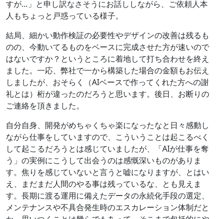
すが…」と申し訳なさそうにお話ししながら、ご依頼人本
人もちょっと戸惑っている様子。
結局、細かい動作検証の必要性やデザインの改善は残るも
のの、今動いてるものをベースに完成させた方が速いので
はないですか？というところに着地して打ち合わせを終え
ました。一応、弊社で一から構築した場合の金額もお伝え
しましたが、おそらく（AIベースで作ってくれた方への謝
礼とは）桁が違ったのだろうと思います。後日、お断りの
ご連絡を頂きました。
自分自身、開発がめちゃくちゃ楽になったなと日々感動し
ながら仕事をしていますので、こういうことは起こるべく
して起こるだろうとは感じていましたが、「AIが仕事を奪
う」の実例にこうして出会うのは感慨深いものがありま
す。焦りを感じていないと言うと嘘になりますが、とはい
え、まだまだ人間のやる事は残っているな、とも見えま
す。長期に渡る運用に備えたデータの永続化手段の選定、
メンテナンスや不具合発生時のエスカレーション体制だと