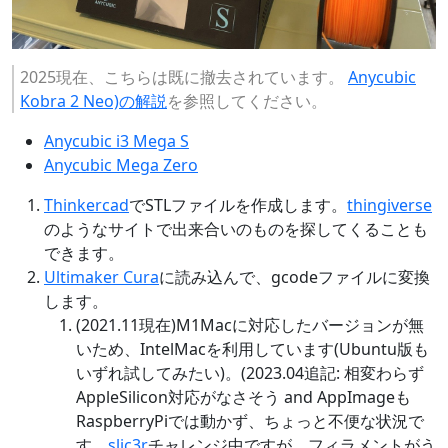
2025現在、こちらは既に撤去されています。
Anycubic
Kobra 2 Neo)の解説
を参照してください。
Anycubic i3 Mega S
Anycubic Mega Zero
Thinkercad
でSTLファイルを作成します。
thingiverse
のようなサイトで出来合いのものを探してくることも
できます。
Ultimaker Cura
に読み込んで、gcodeファイルに変換
します。
(2021.11現在)M1Macに対応したバージョンが無
いため、IntelMacを利用しています(Ubuntu版も
いずれ試してみたい)。(2023.04追記: 相変わらず
AppleSilicon対応がなさそう and AppImageも
RaspberryPiでは動かず、ちょっと不便な状況で
す。
slic3r
チャレンジ中ですが、フィラメントがう