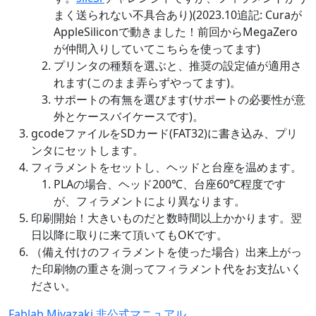
まく送られない不具合あり)(2023.10追記: Curaが
AppleSiliconで動きました！前回からMegaZero
が仲間入りしていてこちらを使ってます)
プリンタの種類を選ぶと、推奨の設定値が適用さ
れます(このまま弄らずやってます)。
サポートの有無を選びます(サポートの必要性が意
外とケースバイケースです)。
gcodeファイルをSDカード(FAT32)に書き込み、プリ
ンタにセットします。
フィラメントをセットし、ヘッドと台座を温めます。
PLAの場合、ヘッド200℃、台座60℃程度です
が、フィラメントにより異なります。
印刷開始！大きいものだと数時間以上かかります。翌
日以降に取りに来て頂いてもOKです。
（備え付けのフィラメントを使った場合）出来上がっ
た印刷物の重さを測ってフィラメント代をお支払いく
ださい。
Fablab Miyazaki 非公式マニュアル