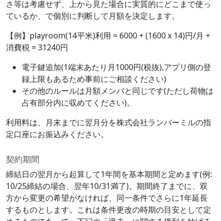
さ等は考慮せず、上から見た場合に実質的にどこまで使っ
ているか、で個別に判断して月額を決定します。
【例】playroom(14平米)利用 = 6000 + (1600 x 14)円/月 +
消費税 = 31240円
電子鍵追加(1端末あたり月1000円(税抜),アプリ側の登
録上限もあるため事前にご相談ください)
その他のルールは月額メンバと同じです(ただし荷物は
占有部分内に収めてください)。
利用料は、月末までに翌月分を株式会社ランバーミルの指
定口座にお振込みください。
契約期間
締結日の翌月から起算して1年間を基本期間と定めます(例:
10/25締結の場合、翌年10/31満了)。期間終了までに、双
方から変更の希望がなければ、同一条件でさらに1年延長
するものとします。これは条件更改の時期の目安として定