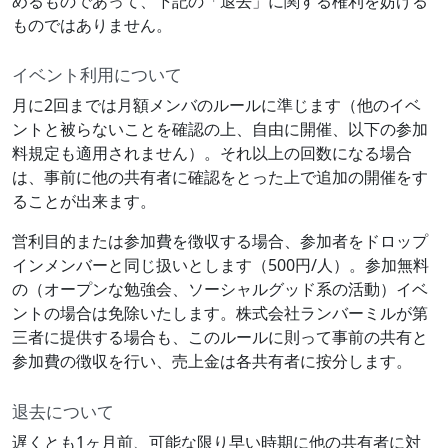
めるものであって、下記の「退去」に関する権利を妨げる
ものではありません。
イベント利用について
月に2回までは月額メンバのルールに準じます（他のイベ
ントと被らないことを確認の上、自由に開催、以下の参加
料規定も適用されません）。それ以上の回数になる場合
は、事前に他の共有者に確認をとった上で追加の開催をす
ることが出来ます。
営利目的または参加費を徴収する場合、参加者をドロップ
インメンバーと同じ扱いとします（500円/人）。参加無料
の（オープンな勉強会、ソーシャルグッド系の活動）イベ
ントの場合は免除いたします。株式会社ランバーミルが第
三者に提供する場合も、このルールに則って事前の共有と
参加費の徴収を行い、売上金は各共有者に按分します。
退去について
遅くとも1ヶ月前、可能な限り早い時期に他の共有者に対