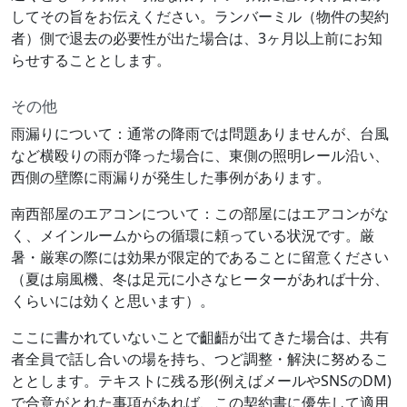
してその旨をお伝えください。ランバーミル（物件の契約
者）側で退去の必要性が出た場合は、3ヶ月以上前にお知
らせすることとします。
その他
雨漏りについて：通常の降雨では問題ありませんが、台風
など横殴りの雨が降った場合に、東側の照明レール沿い、
西側の壁際に雨漏りが発生した事例があります。
南西部屋のエアコンについて：この部屋にはエアコンがな
く、メインルームからの循環に頼っている状況です。厳
暑・厳寒の際には効果が限定的であることに留意ください
（夏は扇風機、冬は足元に小さなヒーターがあれば十分、
くらいには効くと思います）。
ここに書かれていないことで齟齬が出てきた場合は、共有
者全員で話し合いの場を持ち、つど調整・解決に努めるこ
ととします。テキストに残る形(例えばメールやSNSのDM)
で合意がとれた事項があれば、この契約書に優先して適用