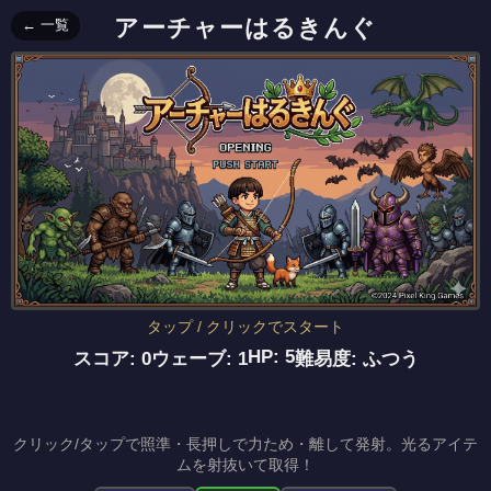
アーチャーはるきんぐ
← 一覧
タップ / クリックでスタート
HP:
5
スコア:
0
ウェーブ:
1
難易度:
ふつう
クリック/タップで照準・長押しで力ため・離して発射。光るアイテ
ムを射抜いて取得！