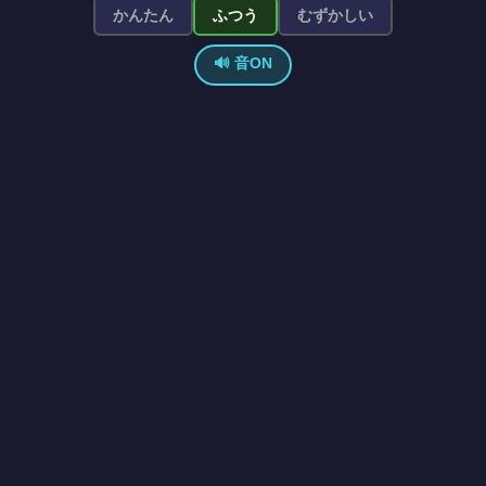
かんたん
ふつう
むずかしい
🔊 音ON