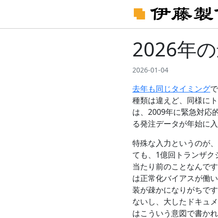
2026
2026-01-04
去年も同じタイミング
で
種類は違えど、同様にト
は、2009年に緊急対
る発注データが年始に入
特殊な入力というのが、
ても、1億回トランザク
当たり前のことなんです
は正常化バイアスが働い
装が疎かになりがちです
ないし、大したドキュメント
はこういう意図で書かれ